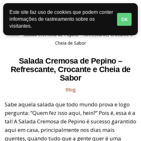
Este site faz uso de cookies que podem conter
Pular
OK
informações de rastreamento sobre os
para
visitantes.
o
Início
-
Salada Cremosa de Pepino – Refrescante, Crocante e
conteúdo
Cheia de Sabor
Salada Cremosa de Pepino –
Refrescante, Crocante e Cheia de
Sabor
Blog
Sabe aquela salada que todo mundo prova e logo
pergunta: “Quem fez isso aqui, hein?” Pois é, essa é a
tal! A Salada Cremosa de Pepino é sucesso garantido
aqui em casa, principalmente nos dias mais
quentes, quando tudo que a gente quer é uma