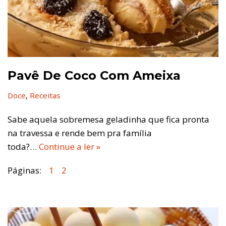
Pavê De Coco Com Ameixa
Doce
,
Receitas
Sabe aquela sobremesa geladinha que fica pronta
na travessa e rende bem pra família
toda?…
Continue a ler »
Páginas:
1
2