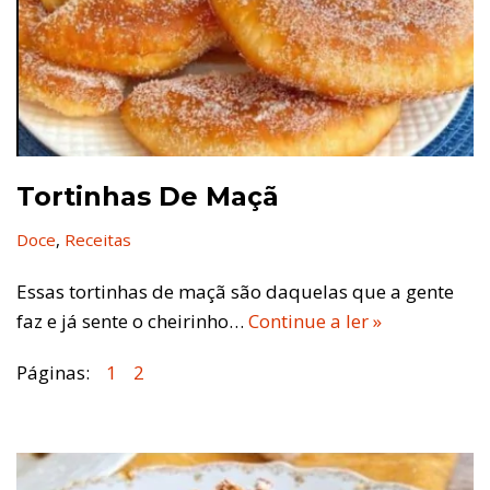
Tortinhas De Maçã
Doce
,
Receitas
Essas tortinhas de maçã são daquelas que a gente
faz e já sente o cheirinho…
Continue a ler »
Páginas:
1
2