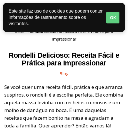
Este site faz uso de cookies que podem conter
Pular
OK
informações de rastreamento sobre os
para
visitantes.
o
Início
-
Rondelli Delicioso: Receita Fácil e Prática para
conteúdo
Impressionar
Rondelli Delicioso: Receita Fácil e
Prática para Impressionar
Blog
Se você quer uma receita fácil, prática e que arranca
suspiros, o rondelli é a escolha perfeita. Ele combina
aquela massa levinha com recheios cremosos e um
molho de dar água na boca. É uma daquelas
receitas que fazem bonito na mesa e agradam a
toda a família. Quer aprender? Então vamos lá!