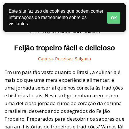
Este site faz uso de cookies que podem conter
Pular
OK
informações de rastreamento sobre os
para
visitantes.
o
Início
-
Feijão tropeiro fácil e delicioso
conteúdo
Feijão tropeiro fácil e delicioso
Caipira
,
Receitas
,
Salgado
Em um país tão vasto quanto o Brasil, a culinária é
mais do que uma mera experiência alimentar; é
uma jornada sensorial que nos conecta às tradições
e histórias locais. Neste artigo, embarcaremos em
uma deliciosa jornada rumo ao coração da cozinha
brasileira, desvendando os segredos do Feijão
Tropeiro. Preparados para descobrir os sabores que
narram histórias de tropeiros e tradições? Vamos lá!