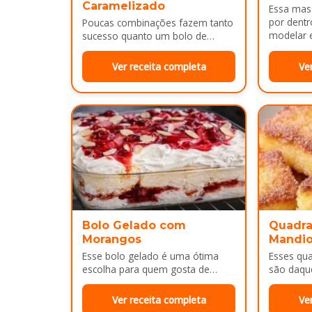
Caramelizado
Essa mass
por dentr
Poucas combinações fazem tanto
modelar e
sucesso quanto um bolo de
É uma…
banana com uma calda
douradinha por cima. Enquanto
Ver receita completa
Ve
assa, aquele cheirinho…
Bolo Gelado com
Quadra
Morangos
Mandi
Esse bolo gelado é uma ótima
Esses qu
escolha para quem gosta de
são daqu
sobremesas bem cremosas e
no café 
refrescantes. As camadas de
sobremes
Ver receita completa
Ve
massa…
Por…