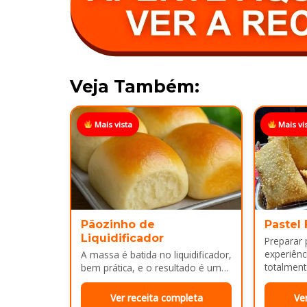
Veja Também:
Mais vista
Mais vi
Pãozinho de
Pastel
Liquidificador
Preparar
experiênci
A massa é batida no liquidificador,
totalment
bem prática, e o resultado é um
massa, fi
pão leve, macio...
Ver receita completa
Ve