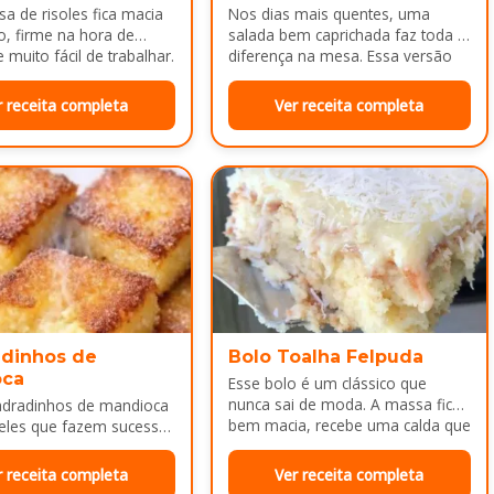
a de risoles fica macia
Nos dias mais quentes, uma
o, firme na hora de
salada bem caprichada faz toda a
 muito fácil de trabalhar.
diferença na mesa. Essa versão
colorida reúne legumes cozidos…
r receita completa
Ver receita completa
dinhos de
Bolo Toalha Felpuda
oca
Esse bolo é um clássico que
nunca sai de moda. A massa fica
adradinhos de mandioca
bem macia, recebe uma calda que
eles que fazem sucesso
deixa…
da tarde ou como
a depois do almoço.
r receita completa
Ver receita completa