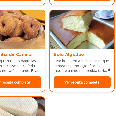
nha de Canela
Bolo Algodão
squinhas são daquelas
Esse bolo tem aquela textura que
m sucesso no café da
lembra mesmo algodão: leve,
no café da tarde. Ficam
macio e úmido na medida certa. É
adinhas por…
ótimo pra servir…
r receita completa
Ver receita completa