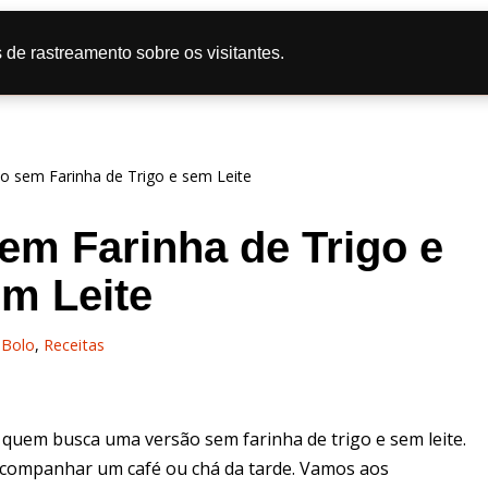
tas
Doce
Salgado
Bolo
Caipira
Dicas de Culi
 de rastreamento sobre os visitantes.
líticas de Privacidade
o sem Farinha de Trigo e sem Leite
em Farinha de Trigo e
m Leite
Bolo
,
Receitas
 quem busca uma versão sem farinha de trigo e sem leite.
a acompanhar um café ou chá da tarde. Vamos aos