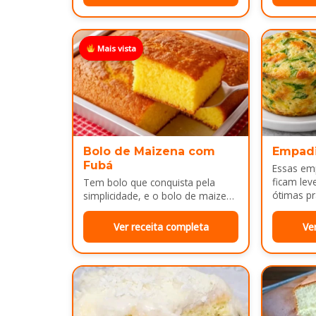
Mais vista
Bolo de Maizena com
Empad
Fubá
Essas em
ficam lev
Tem bolo que conquista pela
ótimas pr
simplicidade, e o bolo de maizena
com fubá é um ótimo exemplo..
Ver receita completa
Ve