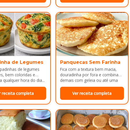
inha de Legumes
Panquecas Sem Farinha
padinhas de legumes
Fica com a textura bem macia,
es, bem coloridas e
douradinha por fora e combina
a qualquer hora do dia...
demais com geleia ou até uma
manteiguinha derretendo por
cima...
r receita completa
Ver receita completa