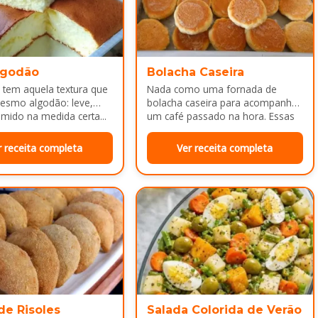
lgodão
Bolacha Caseira
 tem aquela textura que
Nada como uma fornada de
esmo algodão: leve,
bolacha caseira para acompanhar
mido na medida certa...
um café passado na hora. Essas
bolachinhas ficam levemente
douradas por…
r receita completa
Ver receita completa
de Risoles
Salada Colorida de Verão