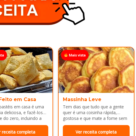
sta
Mais vista
 Feito em Casa
Massinha Leve
 pastéis em casa é uma
Tem dias que tudo que a gente
a deliciosa, e fazê-los
quer é uma coisinha rápida,
e do zero, incluindo a
gostosa e que mate a fome sem
ca melhor ainda...
dar trabalho...
r receita completa
Ver receita completa