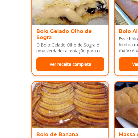
Bolo Gelado Olho de
Bolo A
Sogra
Esse bolo
lembra m
O Bolo Gelado Olho de Sogra é
macio e ú
uma verdadeira tentação para os
amantes de sobremesas
refrescantes e cheias de sabor...
Ver receita completa
Ve
Bolo de Banana
Massa 