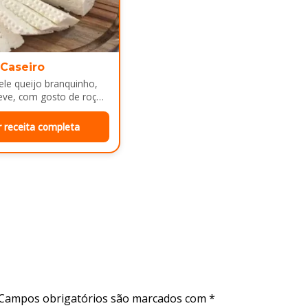
 Caseiro
le queijo branquinho,
eve, com gosto de roça
e mesa de café da manhã
r receita completa
Campos obrigatórios são marcados com
*