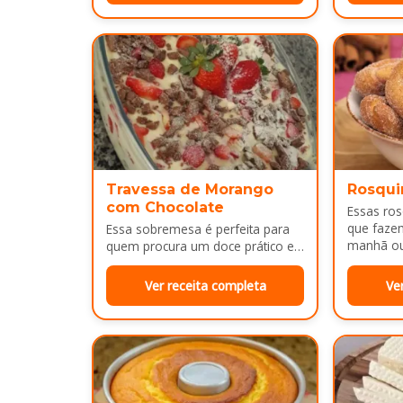
Travessa de Morango
Rosqui
com Chocolate
Essas ro
que faze
Essa sobremesa é perfeita para
manhã ou 
quem procura um doce prático e
bem dour
bonito para servir em almoços de
família, aniversários ou…
Ver receita completa
Ve