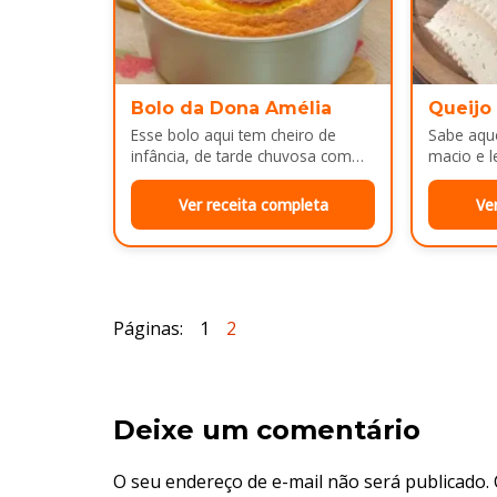
Bolo da Dona Amélia
Queijo
Esse bolo aqui tem cheiro de
Sabe aque
infância, de tarde chuvosa com
macio e l
café passado na hora e risada
e cara d
solta na cozinha!…
no…
Ver receita completa
Ve
Páginas:
1
2
Deixe um comentário
O seu endereço de e-mail não será publicado.