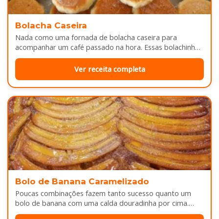
Bolacha Caseira
Nada como uma fornada de bolacha caseira para
acompanhar um café passado na hora. Essas bolachinhas
ficam levemente douradas por…
Ver receita completa
Bolo de Banana Caramelizado
Poucas combinações fazem tanto sucesso quanto um
bolo de banana com uma calda douradinha por cima.
Enquanto assa, aquele cheirinho…