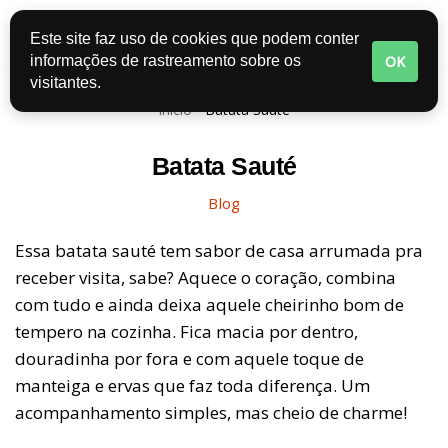
Este site faz uso de cookies que podem conter
Pular
OK
informações de rastreamento sobre os
para
visitantes.
o
Início
-
Batata Sauté
conteúdo
Batata Sauté
Blog
Essa batata sauté tem sabor de casa arrumada pra
receber visita, sabe? Aquece o coração, combina
com tudo e ainda deixa aquele cheirinho bom de
tempero na cozinha. Fica macia por dentro,
douradinha por fora e com aquele toque de
manteiga e ervas que faz toda diferença. Um
acompanhamento simples, mas cheio de charme!