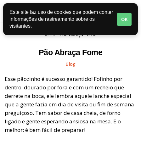
Este site faz uso de cookies que podem conter
Pular
OK
informações de rastreamento sobre os
para
visitantes.
o
Início
-
Pão Abraça Fome
conteúdo
Pão Abraça Fome
Blog
Esse pãozinho é sucesso garantido! Fofinho por
dentro, dourado por fora e com um recheio que
derrete na boca, ele lembra aquele lanche especial
que a gente fazia em dia de visita ou fim de semana
preguiçoso. Tem sabor de casa cheia, de forno
ligado e gente esperando ansiosa na mesa. E o
melhor: é bem fácil de preparar!