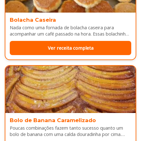
Bolacha Caseira
Nada como uma fornada de bolacha caseira para
acompanhar um café passado na hora. Essas bolachinhas
ficam levemente douradas por…
Ver receita completa
Bolo de Banana Caramelizado
Poucas combinações fazem tanto sucesso quanto um
bolo de banana com uma calda douradinha por cima.
Enquanto assa, aquele cheirinho…