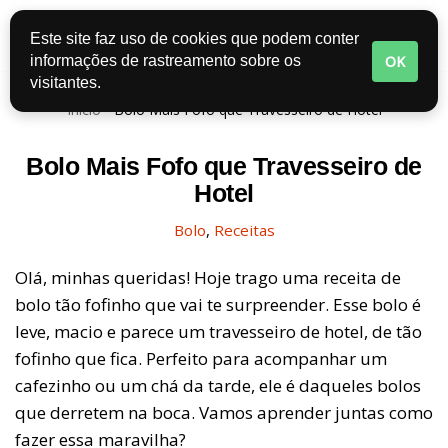
Este site faz uso de cookies que podem conter
Pular
OK
informações de rastreamento sobre os
para
visitantes.
o
Início
-
Bolo Mais Fofo que Travesseiro de Hotel
conteúdo
Bolo Mais Fofo que Travesseiro de
Hotel
Bolo
,
Receitas
Olá, minhas queridas! Hoje trago uma receita de
bolo tão fofinho que vai te surpreender. Esse bolo é
leve, macio e parece um travesseiro de hotel, de tão
fofinho que fica. Perfeito para acompanhar um
cafezinho ou um chá da tarde, ele é daqueles bolos
que derretem na boca. Vamos aprender juntas como
fazer essa maravilha?