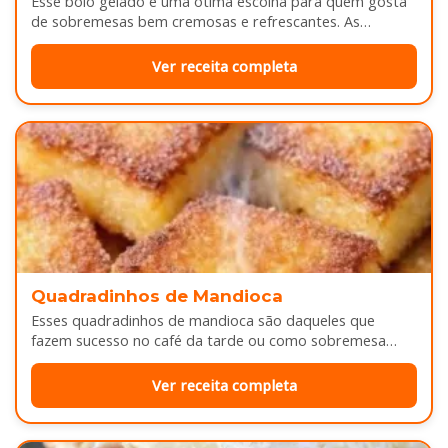
Esse bolo gelado é uma ótima escolha para quem gosta
de sobremesas bem cremosas e refrescantes. As
camadas de massa…
Ver receita completa
Quadradinhos de Mandioca
Esses quadradinhos de mandioca são daqueles que
fazem sucesso no café da tarde ou como sobremesa
depois do almoço. Por…
Ver receita completa