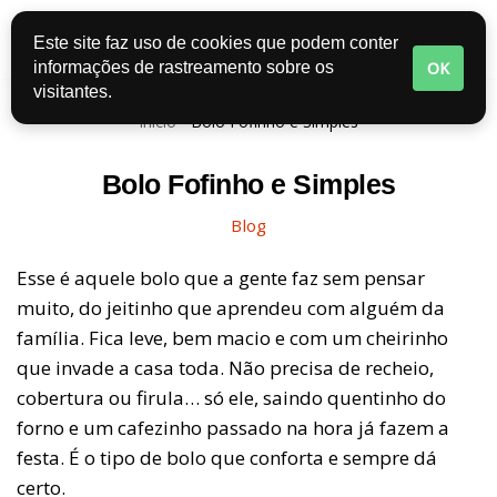
Este site faz uso de cookies que podem conter
Pular
OK
informações de rastreamento sobre os
para
visitantes.
o
Início
-
Bolo Fofinho e Simples
conteúdo
Bolo Fofinho e Simples
Blog
Esse é aquele bolo que a gente faz sem pensar
muito, do jeitinho que aprendeu com alguém da
família. Fica leve, bem macio e com um cheirinho
que invade a casa toda. Não precisa de recheio,
cobertura ou firula… só ele, saindo quentinho do
forno e um cafezinho passado na hora já fazem a
festa. É o tipo de bolo que conforta e sempre dá
certo.