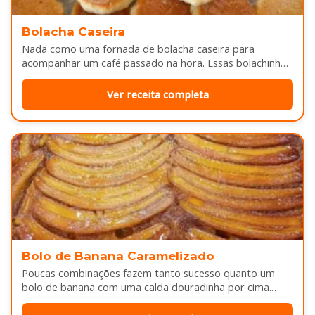
Bolacha Caseira
Nada como uma fornada de bolacha caseira para
acompanhar um café passado na hora. Essas bolachinhas
ficam levemente douradas por…
Ver receita completa
Bolo de Banana Caramelizado
Poucas combinações fazem tanto sucesso quanto um
bolo de banana com uma calda douradinha por cima.
Enquanto assa, aquele cheirinho…