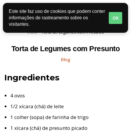
Este site faz uso de cookies que podem conter
Pular
OK
informações de rastreamento sobre os
para
visitantes.
o
Início
-
Torta de Legumes com Presunto
conteúdo
Torta de Legumes com Presunto
Blog
Ingredientes
4 ovos
1/2 xícara (chá) de leite
1 colher (sopa) de farinha de trigo
1 xícara (chá) de presunto picado