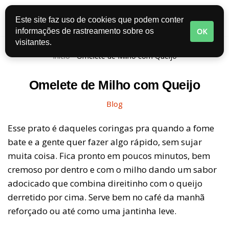
Este site faz uso de cookies que podem conter
Pular
OK
informações de rastreamento sobre os
para
visitantes.
o
Início
-
Omelete de Milho com Queijo
conteúdo
Omelete de Milho com Queijo
Blog
Esse prato é daqueles coringas pra quando a fome
bate e a gente quer fazer algo rápido, sem sujar
muita coisa. Fica pronto em poucos minutos, bem
cremoso por dentro e com o milho dando um sabor
adocicado que combina direitinho com o queijo
derretido por cima. Serve bem no café da manhã
reforçado ou até como uma jantinha leve.