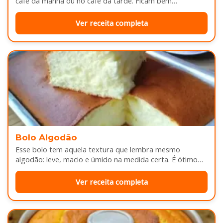
café da manhã ou no café da tarde. Ficam bem
douradinhas por…
Ver receita completa
Bolo Algodão
Esse bolo tem aquela textura que lembra mesmo
algodão: leve, macio e úmido na medida certa. É ótimo
pra servir…
Ver receita completa