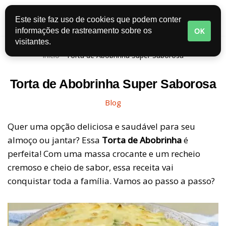
Este site faz uso de cookies que podem conter
Pular
OK
informações de rastreamento sobre os
para
visitantes.
o
Início
-
Torta de Abobrinha Super Saborosa
conteúdo
Torta de Abobrinha Super Saborosa
Blog
Quer uma opção deliciosa e saudável para seu
almoço ou jantar? Essa
Torta de Abobrinha
é
perfeita! Com uma massa crocante e um recheio
cremoso e cheio de sabor, essa receita vai
conquistar toda a família. Vamos ao passo a passo?