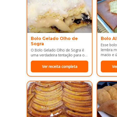
Bolo Gelado Olho de
Bolo A
Sogra
Esse bolo
lembra m
O Bolo Gelado Olho de Sogra é
macio e ú
uma verdadeira tentação para os
amantes de sobremesas
refrescantes e cheias de sabor...
Ver receita completa
Ve