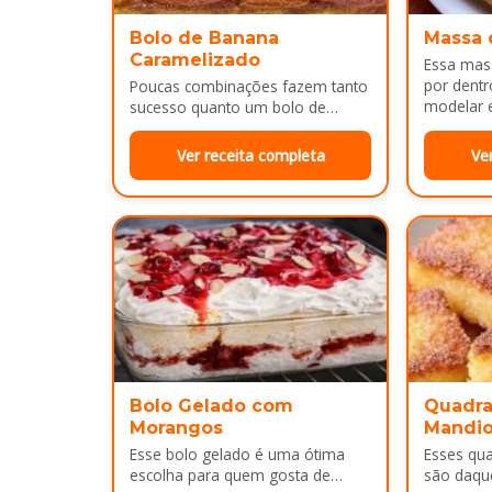
Bolo de Banana
Massa 
Caramelizado
Essa mass
por dentr
Poucas combinações fazem tanto
modelar e
sucesso quanto um bolo de
É uma…
banana com uma calda
douradinha por cima. Enquanto
Ver receita completa
Ve
assa, aquele cheirinho…
Bolo Gelado com
Quadra
Morangos
Mandi
Esse bolo gelado é uma ótima
Esses qu
escolha para quem gosta de
são daqu