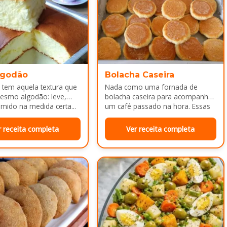
lgodão
Bolacha Caseira
 tem aquela textura que
Nada como uma fornada de
esmo algodão: leve,
bolacha caseira para acompanhar
mido na medida certa...
um café passado na hora. Essas
bolachinhas ficam levemente
douradas por…
r receita completa
Ver receita completa