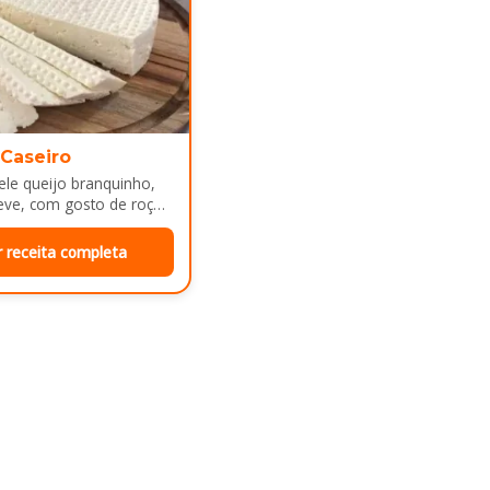
 Caseiro
le queijo branquinho,
eve, com gosto de roça
e mesa de café da manhã
r receita completa