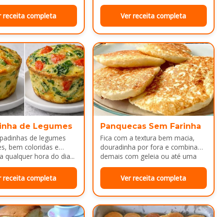
ca melhor ainda...
dar trabalho...
r receita completa
Ver receita completa
inha de Legumes
Panquecas Sem Farinha
padinhas de legumes
Fica com a textura bem macia,
es, bem coloridas e
douradinha por fora e combina
a qualquer hora do dia...
demais com geleia ou até uma
manteiguinha derretendo por
cima...
r receita completa
Ver receita completa