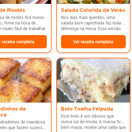
de Risoles
Salada Colorida de Verão
a de risoles fica macia
Nos dias mais quentes, uma
o, firme na hora de
salada bem caprichada faz toda a
 muito fácil de trabalhar.
diferença na mesa. Essa versão
colorida reúne legumes cozidos…
r receita completa
Ver receita completa
dinhos de
Bolo Toalha Felpuda
oca
Esse bolo é um clássico que
nunca sai de moda. A massa fica
adradinhos de mandioca
bem macia, recebe uma calda que
eles que fazem sucesso