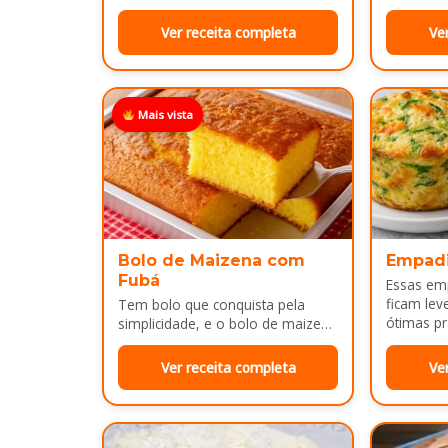
massa, fi
pão leve, macio...
Ver receita completa
Ve
Mais vista
Bolo de Maizena com
Empad
Fubá
Essas em
ficam lev
Tem bolo que conquista pela
ótimas pr
simplicidade, e o bolo de maizena
com fubá é um ótimo exemplo..
Ver receita completa
Ve