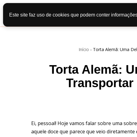
Início
Recei
Este site faz uso de cookies que podem conter informações
Pular
Contato
Po
para
o
conteúdo
Início
-
Torta Alemã: Uma Delí
Torta Alemã: U
Transportar
Ei, pessoal! Hoje vamos falar sobre uma sobr
aquele doce que parece que veio diretamente 