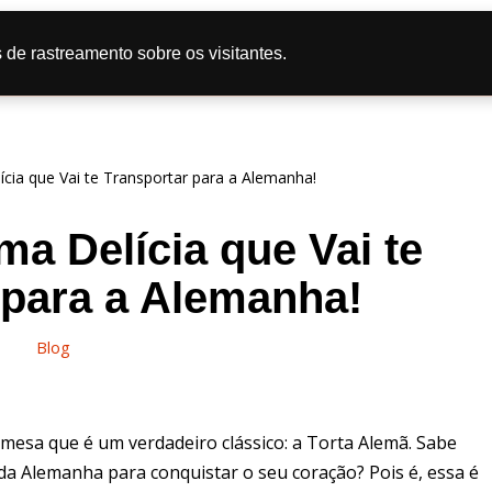
tas
Doce
Salgado
Bolo
Caipira
Dicas de Culi
 de rastreamento sobre os visitantes.
líticas de Privacidade
cia que Vai te Transportar para a Alemanha!
ma Delícia que Vai te
 para a Alemanha!
Blog
emesa que é um verdadeiro clássico: a Torta Alemã. Sabe
da Alemanha para conquistar o seu coração? Pois é, essa é