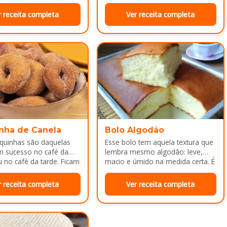
deixa…
da tarde ou como
a depois do almoço.
r receita completa
Ver receita completa
nha de Canela
Bolo Algodão
squinhas são daquelas
Esse bolo tem aquela textura que
m sucesso no café da
lembra mesmo algodão: leve,
no café da tarde. Ficam
macio e úmido na medida certa. É
adinhas por…
ótimo pra servir…
r receita completa
Ver receita completa