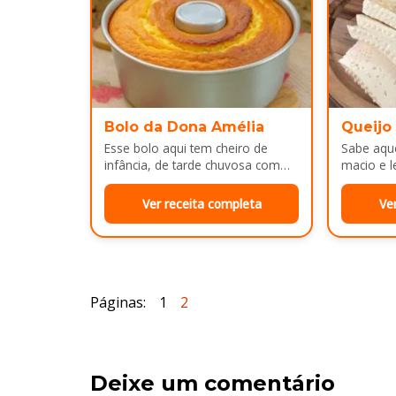
Bolo da Dona Amélia
Queijo
Esse bolo aqui tem cheiro de
Sabe aque
infância, de tarde chuvosa com
macio e l
café passado na hora e risada
e cara d
solta na cozinha!…
no…
Ver receita completa
Ve
Páginas:
1
2
Deixe um comentário