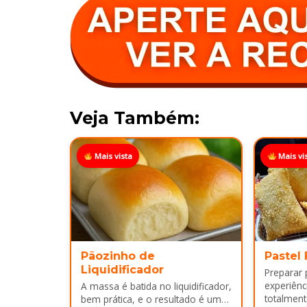
Veja Também:
Mais vista
Mais vi
Pãozinho de
Pastel
Liquidificador
Preparar
experiênci
A massa é batida no liquidificador,
totalment
bem prática, e o resultado é um