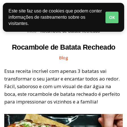
Este site faz uso de cookies que podem conter
Pular
OK
informações de rastreamento sobre os
para
visitantes.
o
Início
-
Rocambole de Batata Recheado
conteúdo
Rocambole de Batata Recheado
Blog
Essa receita incrível com apenas 3 batatas vai
transformar o seu jantar e encantar todos ao redor.
Fácil, saboroso e com um visual de dar água na
boca, este rocambole de batata recheado é perfeito
para impressionar os vizinhos e a família!