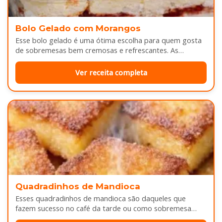
Bolo Gelado com Morangos
Esse bolo gelado é uma ótima escolha para quem gosta
de sobremesas bem cremosas e refrescantes. As
camadas de massa…
Ver receita completa
Quadradinhos de Mandioca
Esses quadradinhos de mandioca são daqueles que
fazem sucesso no café da tarde ou como sobremesa
depois do almoço. Por…