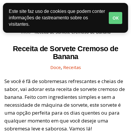
Este site faz uso de cookies que podem conter
Pular
OK
informações de rastreamento sobre os
para
visitantes.
o
Início
-
Receita de Sorvete Cremoso de Banana
conteúdo
Receita de Sorvete Cremoso de
Banana
Doce
,
Receitas
Se você é fã de sobremesas refrescantes e cheias de
sabor, vai adorar esta receita de sorvete cremoso de
banana. Feito com ingredientes simples e sem a
necessidade de máquina de sorvete, este sorvete é
uma opção perfeita para os dias quentes ou para
qualquer momento em que você deseje uma
sobremesa leve e saborosa. Vamos lá!