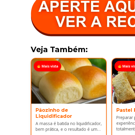
Veja Também:
Mais vista
Mais vi
Pãozinho de
Pastel
Liquidificador
Preparar
experiênci
A massa é batida no liquidificador,
totalment
bem prática, e o resultado é um
massa, fi
pão leve, macio...