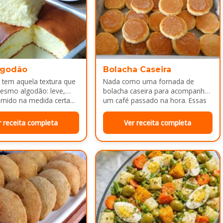
lgodão
Bolacha Caseira
 tem aquela textura que
Nada como uma fornada de
esmo algodão: leve,
bolacha caseira para acompanhar
mido na medida certa...
um café passado na hora. Essas
bolachinhas ficam levemente
douradas por…
r receita completa
Ver receita completa