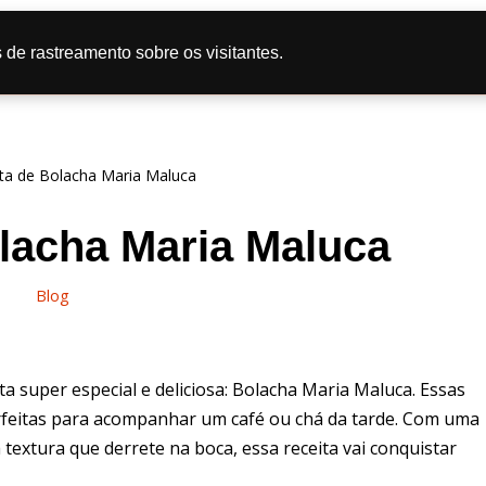
tas
Doce
Salgado
Bolo
Caipira
Dicas de Culi
 de rastreamento sobre os visitantes.
líticas de Privacidade
ta de Bolacha Maria Maluca
lacha Maria Maluca
Blog
ta super especial e deliciosa: Bolacha Maria Maluca. Essas
rfeitas para acompanhar um café ou chá da tarde. Com uma
extura que derrete na boca, essa receita vai conquistar