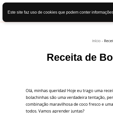
Início
Recei
Este site faz uso de cookies que podem conter informações
Pular
Contato
Po
para
o
conteúdo
Início
-
Recei
Receita de Bo
Olá, minhas queridas! Hoje eu trago uma recei
bolachinhas são uma verdadeira tentação, pe
combinação maravilhosa de coco fresco e uma t
todos. Vamos aprender juntas?