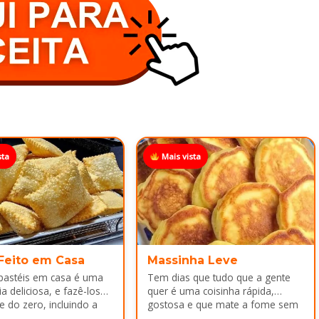
sta
Mais vista
 Feito em Casa
Massinha Leve
 pastéis em casa é uma
Tem dias que tudo que a gente
a deliciosa, e fazê-los
quer é uma coisinha rápida,
e do zero, incluindo a
gostosa e que mate a fome sem
ca melhor ainda...
dar trabalho...