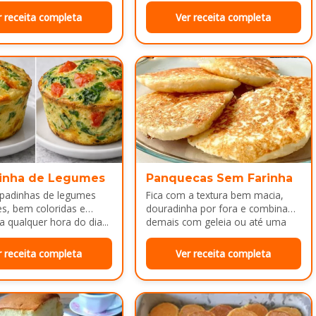
r receita completa
Ver receita completa
inha de Legumes
Panquecas Sem Farinha
padinhas de legumes
Fica com a textura bem macia,
es, bem coloridas e
douradinha por fora e combina
a qualquer hora do dia...
demais com geleia ou até uma
manteiguinha derretendo por
cima...
r receita completa
Ver receita completa