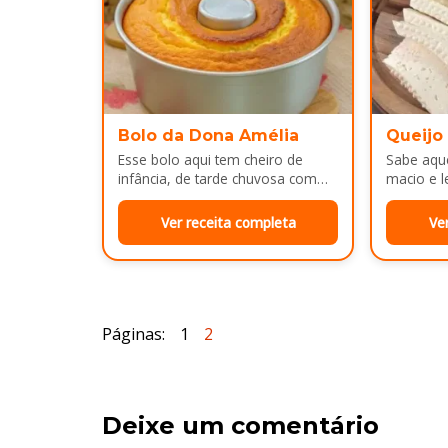
Bolo da Dona Amélia
Queijo
Esse bolo aqui tem cheiro de
Sabe aque
infância, de tarde chuvosa com
macio e l
café passado na hora e risada
e cara d
solta na cozinha!…
no…
Ver receita completa
Ve
Páginas:
1
2
Deixe um comentário