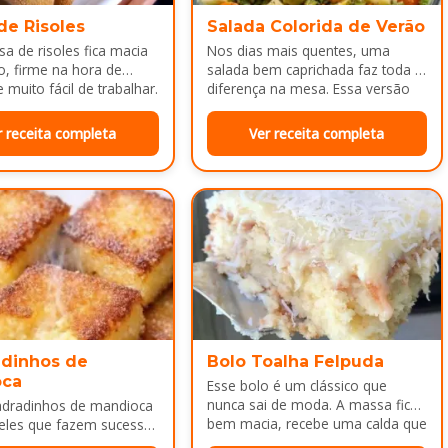
de Risoles
Salada Colorida de Verão
a de risoles fica macia
Nos dias mais quentes, uma
o, firme na hora de
salada bem caprichada faz toda a
 muito fácil de trabalhar.
diferença na mesa. Essa versão
colorida reúne legumes cozidos…
r receita completa
Ver receita completa
dinhos de
Bolo Toalha Felpuda
oca
Esse bolo é um clássico que
nunca sai de moda. A massa fica
adradinhos de mandioca
bem macia, recebe uma calda que
eles que fazem sucesso
deixa…
da tarde ou como