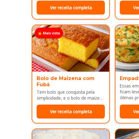
Ver receita completa
Ve
Mais vista
Bolo de Maizena com
Empad
Fubá
Essas em
ficam lev
Tem bolo que conquista pela
ótimas pr
simplicidade, e o bolo de maizena
com fubá é um ótimo exemplo..
Ver receita completa
Ve