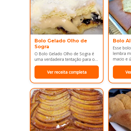
Bolo Gelado Olho de
Bolo A
Sogra
Esse bolo
lembra m
O Bolo Gelado Olho de Sogra é
macio e ú
uma verdadeira tentação para os
amantes de sobremesas
refrescantes e cheias de sabor...
Ver receita completa
Ve