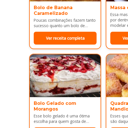
Bolo de Banana
Massa 
Caramelizado
Essa mass
por dentr
Poucas combinações fazem tanto
modelar e
sucesso quanto um bolo de
É uma…
banana com uma calda
douradinha por cima. Enquanto
Ver receita completa
Ve
assa, aquele cheirinho…
Bolo Gelado com
Quadra
Morangos
Mandi
Esse bolo gelado é uma ótima
Esses qu
escolha para quem gosta de
são daqu
sobremesas bem cremosas e
no café 