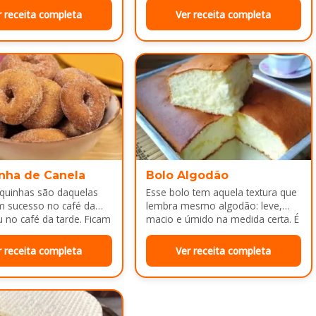
a depois do almoço.
r receita completa
Ver receita completa
nha de Canela
Bolo Algodão
squinhas são daquelas
Esse bolo tem aquela textura que
m sucesso no café da
lembra mesmo algodão: leve,
no café da tarde. Ficam
macio e úmido na medida certa. É
adinhas por…
ótimo pra servir…
r receita completa
Ver receita completa