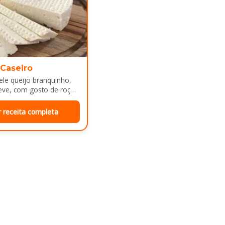
 Caseiro
le queijo branquinho,
eve, com gosto de roça
e mesa de café da manhã
r receita completa