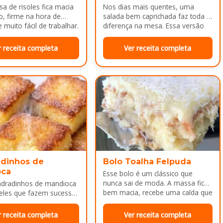
a de risoles fica macia
Nos dias mais quentes, uma
o, firme na hora de
salada bem caprichada faz toda a
 muito fácil de trabalhar.
diferença na mesa. Essa versão
colorida reúne legumes cozidos…
r receita completa
Ver receita completa
dinhos de
Bolo Toalha Felpuda
oca
Esse bolo é um clássico que
nunca sai de moda. A massa fica
adradinhos de mandioca
bem macia, recebe uma calda que
eles que fazem sucesso
deixa…
da tarde ou como
a depois do almoço.
r receita completa
Ver receita completa