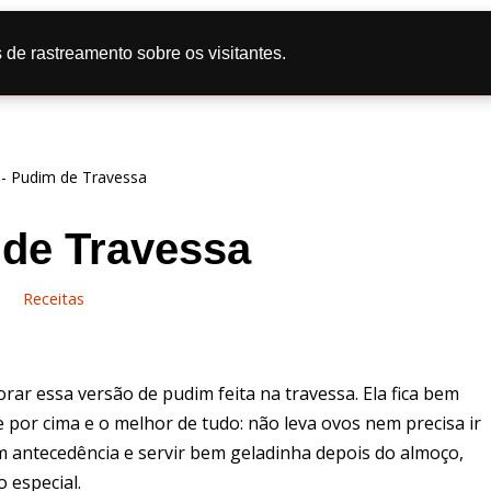
tas
Doce
Salgado
Bolo
Caipira
Dicas de Culi
 de rastreamento sobre os visitantes.
líticas de Privacidade
-
Pudim de Travessa
de Travessa
Receitas
ar essa versão de pudim feita na travessa. Ela fica bem
 por cima e o melhor de tudo: não leva ovos nem precisa ir
 antecedência e servir bem geladinha depois do almoço,
 especial.