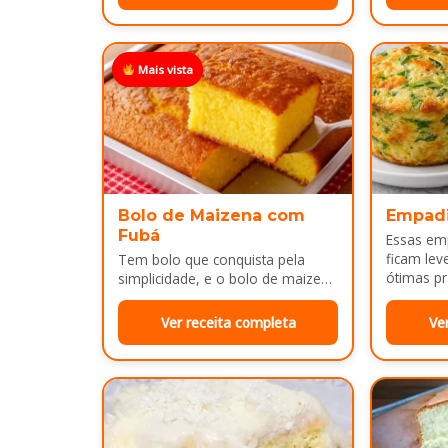
Mais vista
Bolo de Maizena com
Empad
Fubá
Essas em
ficam lev
Tem bolo que conquista pela
ótimas pr
simplicidade, e o bolo de maizena
com fubá é um ótimo exemplo..
Ver receita completa
Ve