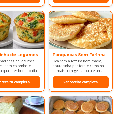
inha de Legumes
Panquecas Sem Farinha
padinhas de legumes
Fica com a textura bem macia,
es, bem coloridas e
douradinha por fora e combina
a qualquer hora do dia...
demais com geleia ou até uma
manteiguinha derretendo por
cima...
r receita completa
Ver receita completa