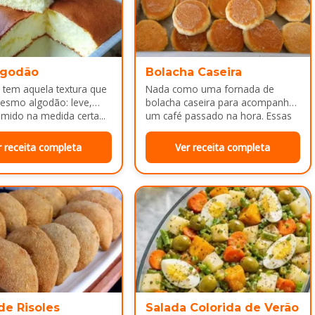
lgodão
Bolacha Caseira
 tem aquela textura que
Nada como uma fornada de
esmo algodão: leve,
bolacha caseira para acompanhar
mido na medida certa...
um café passado na hora. Essas
bolachinhas ficam levemente
douradas por…
r receita completa
Ver receita completa
de Risoles
Salada Colorida de Verão