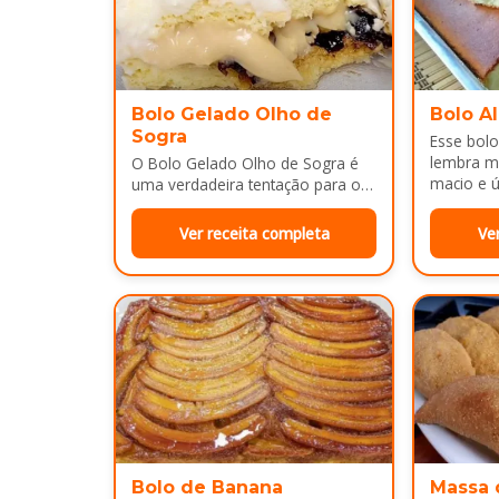
Bolo Gelado Olho de
Bolo A
Sogra
Esse bolo
lembra m
O Bolo Gelado Olho de Sogra é
macio e ú
uma verdadeira tentação para os
amantes de sobremesas
refrescantes e cheias de sabor...
Ver receita completa
Ve
Bolo de Banana
Massa 