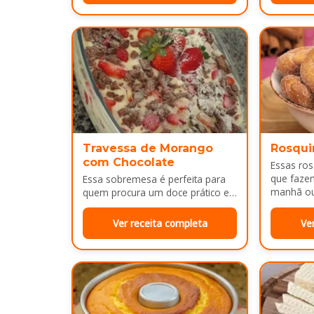
Travessa de Morango
Rosqui
com Chocolate
Essas ro
que faze
Essa sobremesa é perfeita para
manhã ou 
quem procura um doce prático e
bem dour
bonito para servir em almoços de
família, aniversários ou…
Ver receita completa
Ve