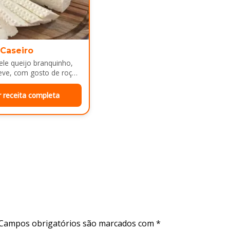
 Caseiro
le queijo branquinho,
eve, com gosto de roça
e mesa de café da manhã
r receita completa
Campos obrigatórios são marcados com
*