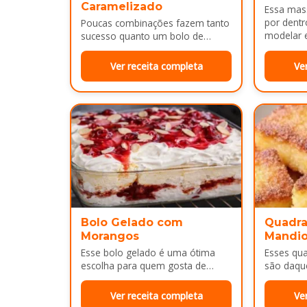
Caramelizado
Essa mass
por dentr
Poucas combinações fazem tanto
modelar e
sucesso quanto um bolo de
É uma…
banana com uma calda
douradinha por cima. Enquanto
Ver receita completa
Ve
assa, aquele cheirinho…
Bolo Gelado com
Quadra
Morangos
Mandi
Esse bolo gelado é uma ótima
Esses qu
escolha para quem gosta de
são daqu
sobremesas bem cremosas e
no café 
refrescantes. As camadas de
sobremes
Ver receita completa
Ve
massa…
Por…