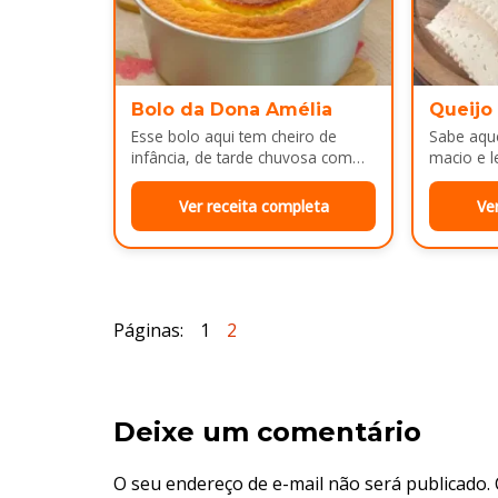
Bolo da Dona Amélia
Queijo
Esse bolo aqui tem cheiro de
Sabe aque
infância, de tarde chuvosa com
macio e l
café passado na hora e risada
e cara d
solta na cozinha!…
no…
Ver receita completa
Ve
Páginas:
1
2
Deixe um comentário
O seu endereço de e-mail não será publicado.