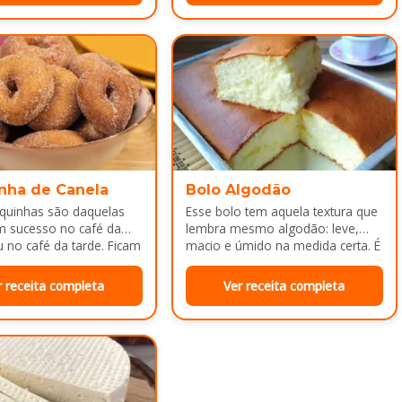
nha de Canela
Bolo Algodão
squinhas são daquelas
Esse bolo tem aquela textura que
m sucesso no café da
lembra mesmo algodão: leve,
no café da tarde. Ficam
macio e úmido na medida certa. É
adinhas por…
ótimo pra servir…
r receita completa
Ver receita completa