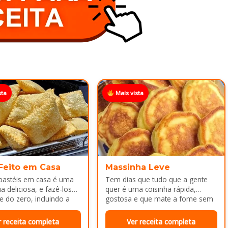
sta
Mais vista
 Feito em Casa
Massinha Leve
 pastéis em casa é uma
Tem dias que tudo que a gente
a deliciosa, e fazê-los
quer é uma coisinha rápida,
e do zero, incluindo a
gostosa e que mate a fome sem
ca melhor ainda...
dar trabalho...
r receita completa
Ver receita completa