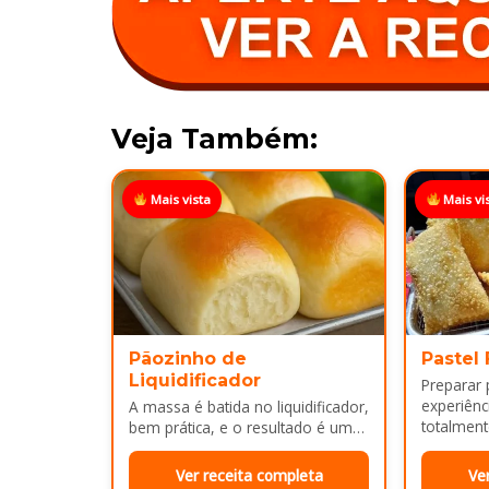
Veja Também:
Mais vista
Mais vi
Pãozinho de
Pastel
Liquidificador
Preparar
experiênci
A massa é batida no liquidificador,
totalment
bem prática, e o resultado é um
massa, fi
pão leve, macio...
Ver receita completa
Ve