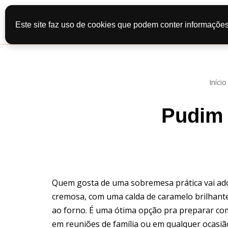
Início
Recei
Este site faz uso de cookies que podem conter informações
Pular
Contato
Po
para
o
conteúdo
Início
Pudim 
Quem gosta de uma sobremesa prática vai ador
cremosa, com uma calda de caramelo brilhante
ao forno. É uma ótima opção pra preparar com
em reuniões de família ou em qualquer ocasião