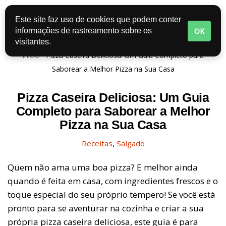
Este site faz uso de cookies que podem conter
Pular
OK
informações de rastreamento sobre os
para
visitantes.
o
Início
-
Pizza Caseira Deliciosa: Um Guia Completo para
conteúdo
Saborear a Melhor Pizza na Sua Casa
Pizza Caseira Deliciosa: Um Guia
Completo para Saborear a Melhor
Pizza na Sua Casa
Receitas
,
Salgado
Quem não ama uma boa pizza? E melhor ainda
quando é feita em casa, com ingredientes frescos e o
toque especial do seu próprio tempero! Se você está
pronto para se aventurar na cozinha e criar a sua
própria pizza caseira deliciosa, este guia é para