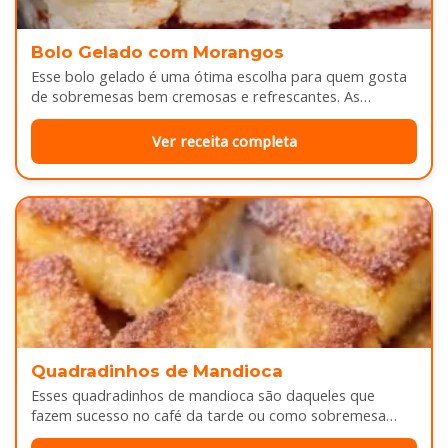
Bolo Gelado com Morangos
Esse bolo gelado é uma ótima escolha para quem gosta
de sobremesas bem cremosas e refrescantes. As
camadas de massa…
Ver receita completa
Quadradinhos de Mandioca
Esses quadradinhos de mandioca são daqueles que
fazem sucesso no café da tarde ou como sobremesa
depois do almoço. Por…