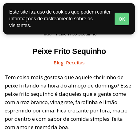
Este site faz uso de cookies que podem conter
Pular
OK
informações de rastreamento sobre os
para
visitantes.
o
Início
-
Peixe Frito Sequinho
conteúdo
Peixe Frito Sequinho
Blog
,
Receitas
Tem coisa mais gostosa que aquele cheirinho de
peixe fritando na hora do almoço de domingo? Esse
peixe frito sequinho é daqueles que a gente come
com arroz branco, vinagrete, farofinha e limão
espremido por cima. Fica crocante por fora, macio
por dentro e com sabor de comida simples, feita
com amor e memória boa.