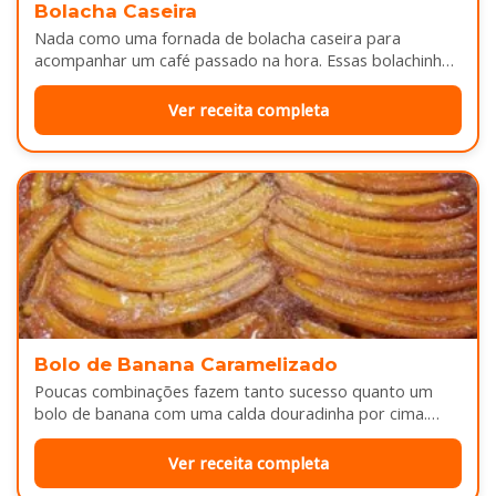
Bolacha Caseira
Nada como uma fornada de bolacha caseira para
acompanhar um café passado na hora. Essas bolachinhas
ficam levemente douradas por…
Ver receita completa
Bolo de Banana Caramelizado
Poucas combinações fazem tanto sucesso quanto um
bolo de banana com uma calda douradinha por cima.
Enquanto assa, aquele cheirinho…
Ver receita completa