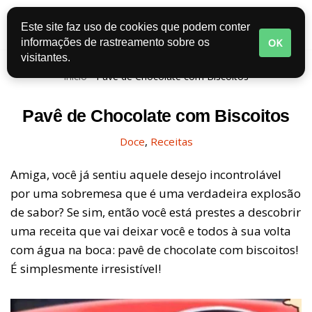
Este site faz uso de cookies que podem conter
Pular
OK
informações de rastreamento sobre os
para
visitantes.
o
Início
-
Pavê de Chocolate com Biscoitos
conteúdo
Pavê de Chocolate com Biscoitos
Doce
,
Receitas
Amiga, você já sentiu aquele desejo incontrolável
por uma sobremesa que é uma verdadeira explosão
de sabor? Se sim, então você está prestes a descobrir
uma receita que vai deixar você e todos à sua volta
com água na boca: pavê de chocolate com biscoitos!
É simplesmente irresistível!