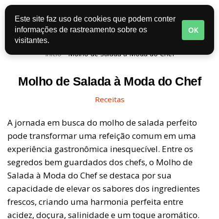
Este site faz uso de cookies que podem conter
Pular
OK
informações de rastreamento sobre os
para
visitantes.
o
Início
-
Molho de Salada à Moda do Chef
conteúdo
Molho de Salada à Moda do Chef
Receitas
A jornada em busca do molho de salada perfeito
pode transformar uma refeição comum em uma
experiência gastronômica inesquecível. Entre os
segredos bem guardados dos chefs, o Molho de
Salada à Moda do Chef se destaca por sua
capacidade de elevar os sabores dos ingredientes
frescos, criando uma harmonia perfeita entre
acidez, doçura, salinidade e um toque aromático.