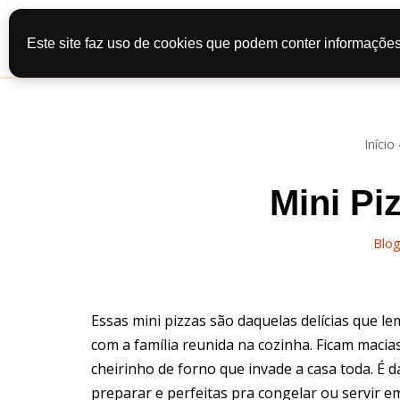
Início
Recei
Este site faz uso de cookies que podem conter informações
Pular
Contato
Po
para
o
conteúdo
Início
Mini Pi
Blo
Essas mini pizzas são daquelas delícias que le
com a família reunida na cozinha. Ficam macia
cheirinho de forno que invade a casa toda. É 
preparar e perfeitas pra congelar ou servir e