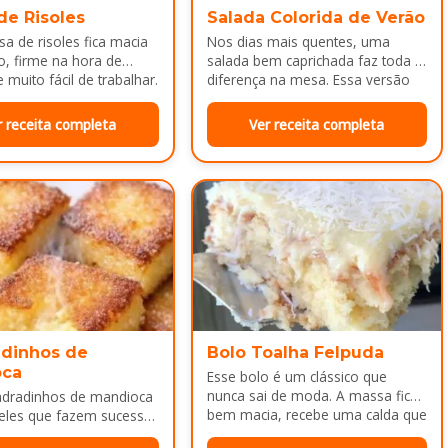
de Risoles
Salada Colorida de Verão
a de risoles fica macia
Nos dias mais quentes, uma
o, firme na hora de
salada bem caprichada faz toda a
 muito fácil de trabalhar.
diferença na mesa. Essa versão
colorida reúne legumes cozidos…
r receita completa
Ver receita completa
dinhos de
Bolo Toalha Felpuda
oca
Esse bolo é um clássico que
nunca sai de moda. A massa fica
adradinhos de mandioca
bem macia, recebe uma calda que
eles que fazem sucesso
deixa…
da tarde ou como