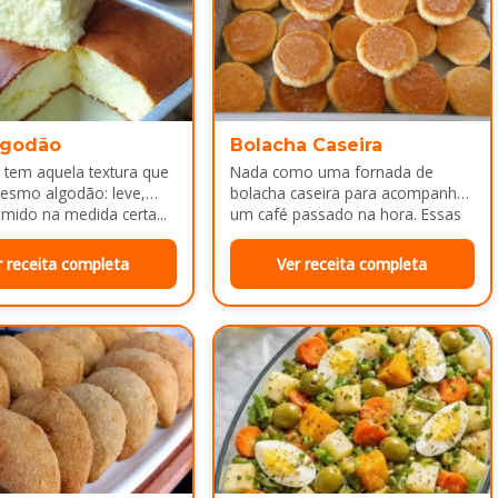
lgodão
Bolacha Caseira
 tem aquela textura que
Nada como uma fornada de
esmo algodão: leve,
bolacha caseira para acompanhar
mido na medida certa...
um café passado na hora. Essas
bolachinhas ficam levemente
douradas por…
r receita completa
Ver receita completa