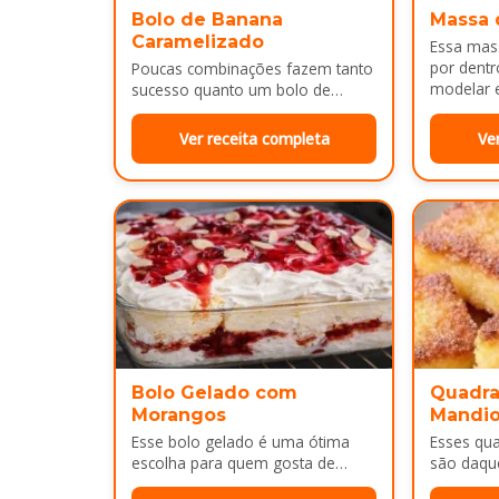
Bolo de Banana
Massa 
Caramelizado
Essa mass
por dentr
Poucas combinações fazem tanto
modelar e
sucesso quanto um bolo de
É uma…
banana com uma calda
douradinha por cima. Enquanto
Ver receita completa
Ve
assa, aquele cheirinho…
Bolo Gelado com
Quadra
Morangos
Mandi
Esse bolo gelado é uma ótima
Esses qu
escolha para quem gosta de
são daqu
sobremesas bem cremosas e
no café 