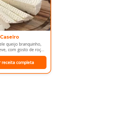
 Caseiro
le queijo branquinho,
eve, com gosto de roça
e mesa de café da manhã
r receita completa