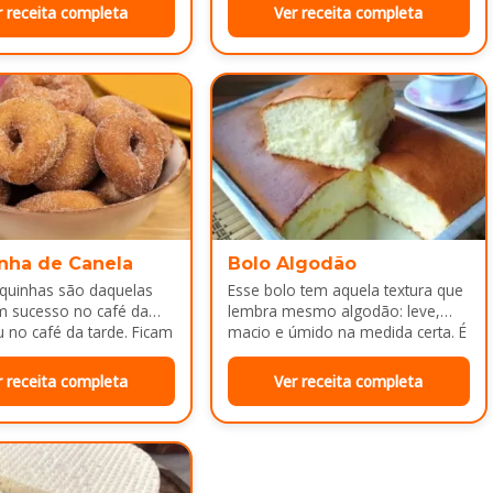
a depois do almoço.
r receita completa
Ver receita completa
nha de Canela
Bolo Algodão
squinhas são daquelas
Esse bolo tem aquela textura que
m sucesso no café da
lembra mesmo algodão: leve,
no café da tarde. Ficam
macio e úmido na medida certa. É
adinhas por…
ótimo pra servir…
r receita completa
Ver receita completa