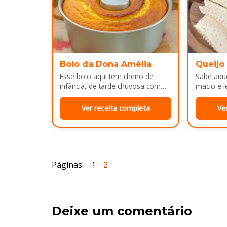
Bolo da Dona Amélia
Queijo
Esse bolo aqui tem cheiro de
Sabe aque
infância, de tarde chuvosa com
macio e l
café passado na hora e risada
e cara d
solta na cozinha!…
no…
Ver receita completa
Ve
Páginas:
1
2
Deixe um comentário