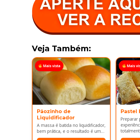
Veja Também:
Mais vista
Mais vi
Pãozinho de
Pastel
Liquidificador
Preparar
experiênci
A massa é batida no liquidificador,
totalment
bem prática, e o resultado é um
massa, fi
pão leve, macio...