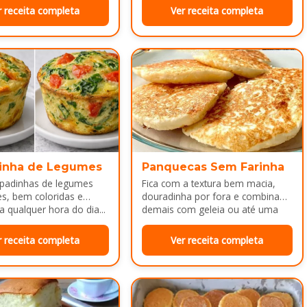
r receita completa
Ver receita completa
inha de Legumes
Panquecas Sem Farinha
padinhas de legumes
Fica com a textura bem macia,
es, bem coloridas e
douradinha por fora e combina
a qualquer hora do dia...
demais com geleia ou até uma
manteiguinha derretendo por
cima...
r receita completa
Ver receita completa