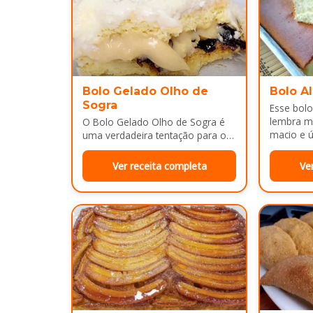
Bolo Gelado Olho de
Bolo A
Sogra
Esse bolo
lembra m
O Bolo Gelado Olho de Sogra é
macio e ú
uma verdadeira tentação para os
amantes de sobremesas
refrescantes e cheias de sabor...
Ver receita completa
Ve