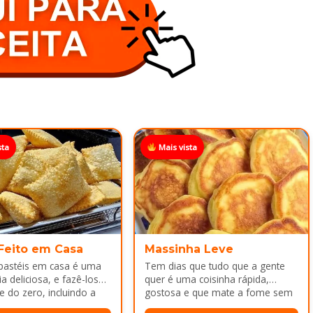
sta
Mais vista
 Feito em Casa
Massinha Leve
 pastéis em casa é uma
Tem dias que tudo que a gente
a deliciosa, e fazê-los
quer é uma coisinha rápida,
e do zero, incluindo a
gostosa e que mate a fome sem
ca melhor ainda...
dar trabalho...