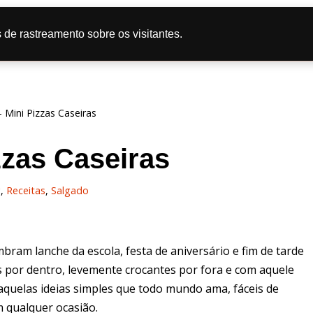
tas
Doce
Salgado
Bolo
Caipira
Dicas de Culi
 de rastreamento sobre os visitantes.
líticas de Privacidade
-
Mini Pizzas Caseiras
zzas Caseiras
g
,
Receitas
,
Salgado
mbram lanche da escola, festa de aniversário e fim de tarde
s por dentro, levemente crocantes por fora e com aquele
daquelas ideias simples que todo mundo ama, fáceis de
m qualquer ocasião.