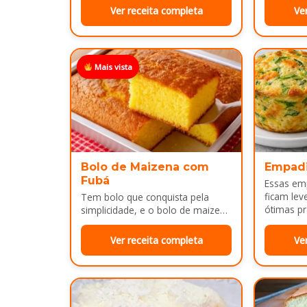
Ver receita completa
Ve
Mais vista
Bolo de Maizena com
Empad
Fubá
Essas em
ficam lev
Tem bolo que conquista pela
ótimas pr
simplicidade, e o bolo de maizena
com fubá é um ótimo exemplo..
Ver receita completa
Ve