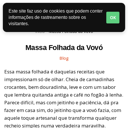
Este site faz uso de cookies que podem conter
Pular
OK
informações de rastreamento sobre os
para
visitantes.
o
Início
-
Massa Folhada da Vovó
conteúdo
Massa Folhada da Vovó
Blog
Essa massa folhada é daquelas receitas que
impressionam só de olhar. Cheia de camadinhas
crocantes, bem douradinha, leve e com um sabor
que lembra quitanda antiga e café no fogão à lenha.
Parece difícil, mas com jeitinho e paciência, dá pra
fazer em casa sim, do jeitinho que a vovó fazia, com
aquele toque artesanal que transforma qualquer
recheio simples numa verdadeira maravilha.