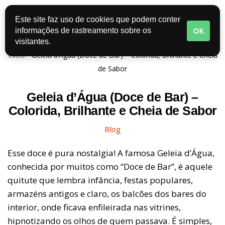
Este site faz uso de cookies que podem conter
Pular
OK
informações de rastreamento sobre os
para
visitantes.
o
Início
-
Geleia d’Água (Doce de Bar) – Colorida, Brilhante e Cheia
conteúdo
de Sabor
Geleia d’Água (Doce de Bar) –
Colorida, Brilhante e Cheia de Sabor
Blog
Esse doce é pura nostalgia! A famosa Geleia d’Água,
conhecida por muitos como “Doce de Bar”, é aquele
quitute que lembra infância, festas populares,
armazéns antigos e claro, os balcões dos bares do
interior, onde ficava enfileirada nas vitrines,
hipnotizando os olhos de quem passava. É simples,