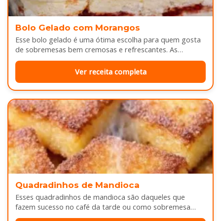
Bolo Gelado com Morangos
Esse bolo gelado é uma ótima escolha para quem gosta
de sobremesas bem cremosas e refrescantes. As
camadas de massa…
Ver receita completa
Quadradinhos de Mandioca
Esses quadradinhos de mandioca são daqueles que
fazem sucesso no café da tarde ou como sobremesa
depois do almoço. Por…