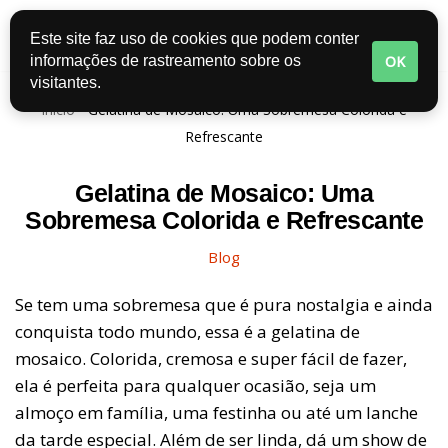
Este site faz uso de cookies que podem conter
Pular
OK
informações de rastreamento sobre os
para
visitantes.
o
Início
-
Gelatina de Mosaico: Uma Sobremesa Colorida e
conteúdo
Refrescante
Gelatina de Mosaico: Uma
Sobremesa Colorida e Refrescante
Blog
Se tem uma sobremesa que é pura nostalgia e ainda
conquista todo mundo, essa é a gelatina de
mosaico. Colorida, cremosa e super fácil de fazer,
ela é perfeita para qualquer ocasião, seja um
almoço em família, uma festinha ou até um lanche
da tarde especial. Além de ser linda, dá um show de