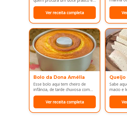
quem procura um doce prático e
bem dour
bonito para servir em almoços de
família, aniversários ou…
Ver receita completa
Ve
Bolo da Dona Amélia
Queijo
Esse bolo aqui tem cheiro de
Sabe aque
infância, de tarde chuvosa com
macio e l
café passado na hora e risada
e cara d
solta na cozinha!…
no…
Ver receita completa
Ve