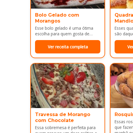
Bolo Gelado com
Quadra
Morangos
Mandi
Esse bolo gelado é uma ótima
Esses qu
escolha para quem gosta de
são daqu
sobremesas bem cremosas e
no café 
refrescantes. As camadas de
sobremes
Ver receita completa
Ve
massa…
Por…
Travessa de Morango
Rosqui
com Chocolate
Essas ro
que faze
Essa sobremesa é perfeita para
manhã ou 