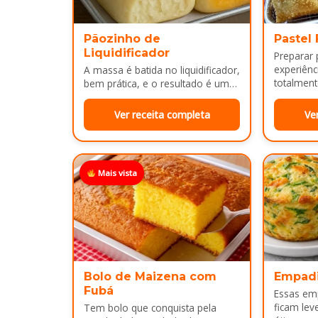
Pãozinho de
Pastel
Liquidificador
Preparar
experiênci
A massa é batida no liquidificador,
totalment
bem prática, e o resultado é um
massa, fi
pão leve, macio...
Ver receita completa
Ve
Mais vista
Bolo de Maizena com
Empad
Fubá
Essas em
ficam lev
Tem bolo que conquista pela