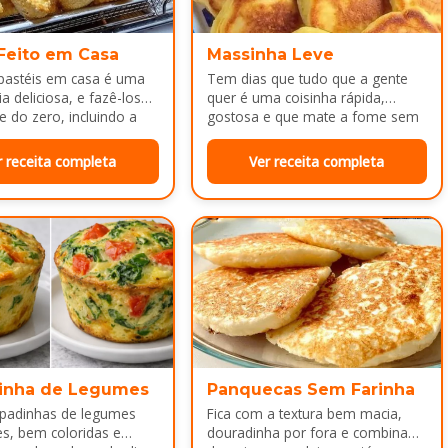
 Feito em Casa
Massinha Leve
 pastéis em casa é uma
Tem dias que tudo que a gente
a deliciosa, e fazê-los
quer é uma coisinha rápida,
e do zero, incluindo a
gostosa e que mate a fome sem
ca melhor ainda...
dar trabalho...
r receita completa
Ver receita completa
inha de Legumes
Panquecas Sem Farinha
padinhas de legumes
Fica com a textura bem macia,
es, bem coloridas e
douradinha por fora e combina