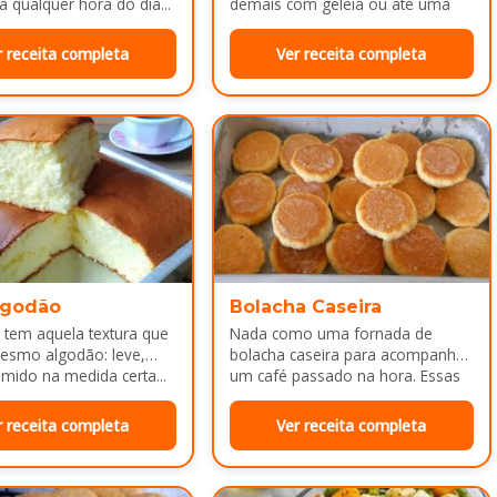
a qualquer hora do dia...
demais com geleia ou até uma
manteiguinha derretendo por
cima...
r receita completa
Ver receita completa
lgodão
Bolacha Caseira
 tem aquela textura que
Nada como uma fornada de
esmo algodão: leve,
bolacha caseira para acompanhar
mido na medida certa...
um café passado na hora. Essas
bolachinhas ficam levemente
douradas por…
r receita completa
Ver receita completa