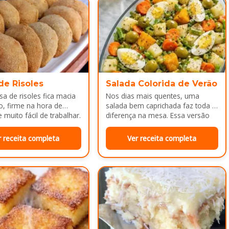
de Risoles
Salada Colorida de Verão
a de risoles fica macia
Nos dias mais quentes, uma
o, firme na hora de
salada bem caprichada faz toda a
 muito fácil de trabalhar.
diferença na mesa. Essa versão
colorida reúne legumes cozidos…
r receita completa
Ver receita completa