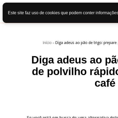
Início
Recei
Este site faz uso de cookies que podem conter informações
Pular
Contato
Po
para
o
conteúdo
Início
-
Diga adeus ao pão de trigo: prepare 
Diga adeus ao pã
de polvilho rápid
café
Se você está em busca de uma alternativa delic