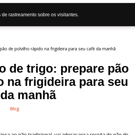
tas
Doce
Salgado
Bolo
Caipira
Dicas de Culi
 de rastreamento sobre os visitantes.
líticas de Privacidade
pão de polvilho rápido na frigideira para seu café da manhã
o de trigo: prepare pão
o na frigideira para seu
 da manhã
Blog
iosa ao pão tradicional, vai adorar essa receita de pão de