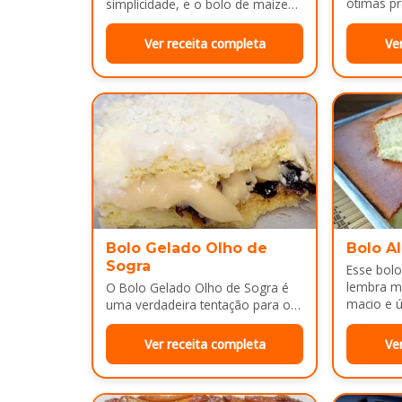
ótimas pr
simplicidade, e o bolo de maizena
com fubá é um ótimo exemplo..
Ver receita completa
Ve
Bolo Gelado Olho de
Bolo A
Sogra
Esse bolo
lembra m
O Bolo Gelado Olho de Sogra é
macio e ú
uma verdadeira tentação para os
amantes de sobremesas
refrescantes e cheias de sabor...
Ver receita completa
Ve