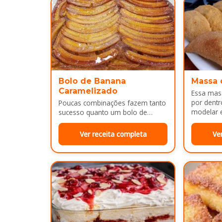
Bolo de Banana
Massa 
Caramelizado
Essa mass
por dentr
Poucas combinações fazem tanto
modelar e
sucesso quanto um bolo de
É uma…
banana com uma calda
douradinha por cima. Enquanto
Ver receita completa
Ve
assa, aquele cheirinho…