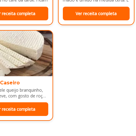
adinhas por…
ótimo pra servir…
r receita completa
Ver receita completa
 Caseiro
le queijo branquinho,
eve, com gosto de roça
e mesa de café da manhã
r receita completa