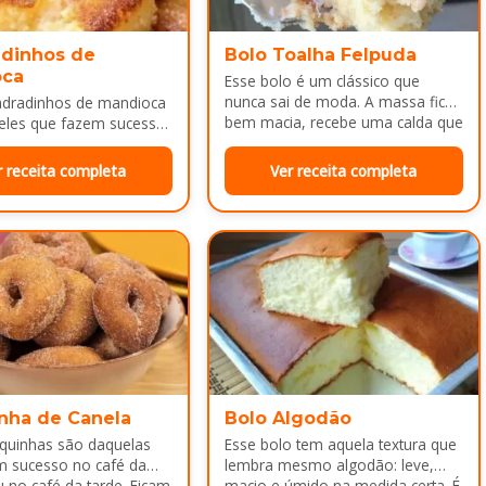
dinhos de
Bolo Toalha Felpuda
oca
Esse bolo é um clássico que
nunca sai de moda. A massa fica
adradinhos de mandioca
bem macia, recebe uma calda que
eles que fazem sucesso
deixa…
da tarde ou como
a depois do almoço.
r receita completa
Ver receita completa
nha de Canela
Bolo Algodão
squinhas são daquelas
Esse bolo tem aquela textura que
m sucesso no café da
lembra mesmo algodão: leve,
no café da tarde. Ficam
macio e úmido na medida certa. É