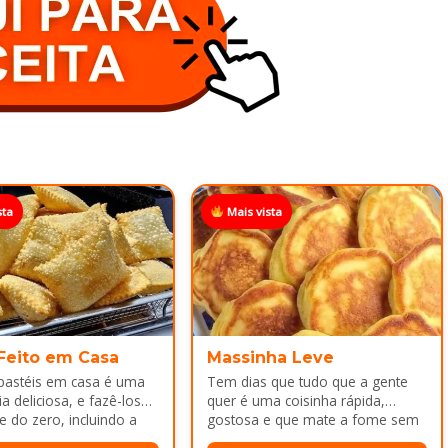
sta
Mais vista
 Feito em Casa
Massinha Leve
 pastéis em casa é uma
Tem dias que tudo que a gente
a deliciosa, e fazê-los
quer é uma coisinha rápida,
e do zero, incluindo a
gostosa e que mate a fome sem
ca melhor ainda...
dar trabalho...