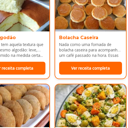
lgodão
Bolacha Caseira
 tem aquela textura que
Nada como uma fornada de
esmo algodão: leve,
bolacha caseira para acompanhar
mido na medida certa...
um café passado na hora. Essas
bolachinhas ficam levemente
douradas por…
r receita completa
Ver receita completa