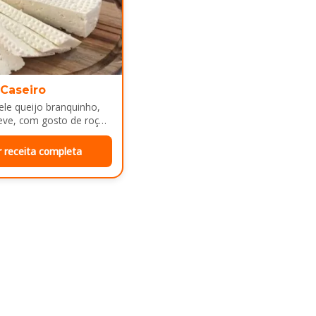
 Caseiro
le queijo branquinho,
eve, com gosto de roça
e mesa de café da manhã
r receita completa