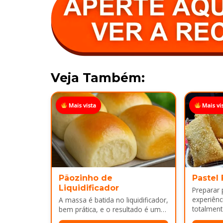
Veja Também:
Mais vista
Mais vi
Pãozinho de
Pastel
Liquidificador
Preparar
experiênci
A massa é batida no liquidificador,
totalment
bem prática, e o resultado é um
massa, fi
pão leve, macio...