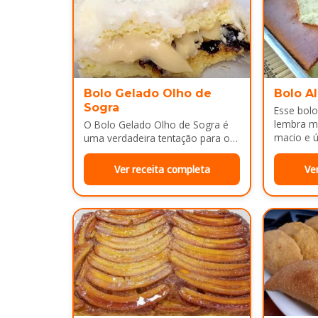
Bolo Gelado Olho de
Bolo A
Sogra
Esse bolo
lembra m
O Bolo Gelado Olho de Sogra é
macio e ú
uma verdadeira tentação para os
amantes de sobremesas
refrescantes e cheias de sabor...
Ver receita completa
Ve