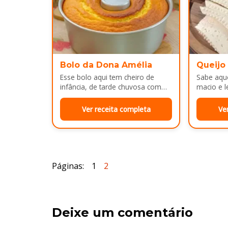
Bolo da Dona Amélia
Queijo
Esse bolo aqui tem cheiro de
Sabe aque
infância, de tarde chuvosa com
macio e l
café passado na hora e risada
e cara d
solta na cozinha!…
no…
Ver receita completa
Ve
Páginas:
1
2
Deixe um comentário