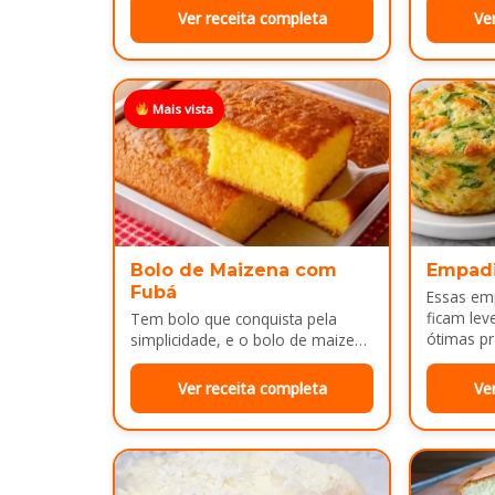
Ver receita completa
Ve
Mais vista
Bolo de Maizena com
Empad
Fubá
Essas em
ficam lev
Tem bolo que conquista pela
ótimas pr
simplicidade, e o bolo de maizena
com fubá é um ótimo exemplo..
Ver receita completa
Ve