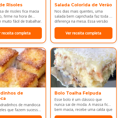
de Risoles
Salada Colorida de Verão
a de risoles fica macia
Nos dias mais quentes, uma
o, firme na hora de
salada bem caprichada faz toda a
 muito fácil de trabalhar.
diferença na mesa. Essa versão
colorida reúne legumes cozidos…
r receita completa
Ver receita completa
dinhos de
Bolo Toalha Felpuda
oca
Esse bolo é um clássico que
nunca sai de moda. A massa fica
adradinhos de mandioca
bem macia, recebe uma calda que
eles que fazem sucesso
deixa…
da tarde ou como