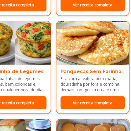
r receita completa
Ver receita completa
inha de Legumes
Panquecas Sem Farinha
padinhas de legumes
Fica com a textura bem macia,
es, bem coloridas e
douradinha por fora e combina
a qualquer hora do dia...
demais com geleia ou até uma
manteiguinha derretendo por
cima...
r receita completa
Ver receita completa