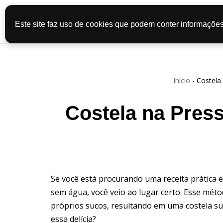
Início
Recei
Este site faz uso de cookies que podem conter informações
Pular
Contato
Po
para
o
conteúdo
Início
-
Costela
Costela na Pres
Se você está procurando uma receita prática e
sem água, você veio ao lugar certo. Esse mét
próprios sucos, resultando em uma costela s
essa delícia?