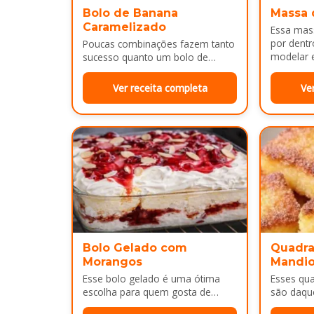
Bolo de Banana
Massa 
Caramelizado
Essa mass
por dentr
Poucas combinações fazem tanto
modelar e
sucesso quanto um bolo de
É uma…
banana com uma calda
douradinha por cima. Enquanto
Ver receita completa
Ve
assa, aquele cheirinho…
Bolo Gelado com
Quadra
Morangos
Mandi
Esse bolo gelado é uma ótima
Esses qu
escolha para quem gosta de
são daqu
sobremesas bem cremosas e
no café 