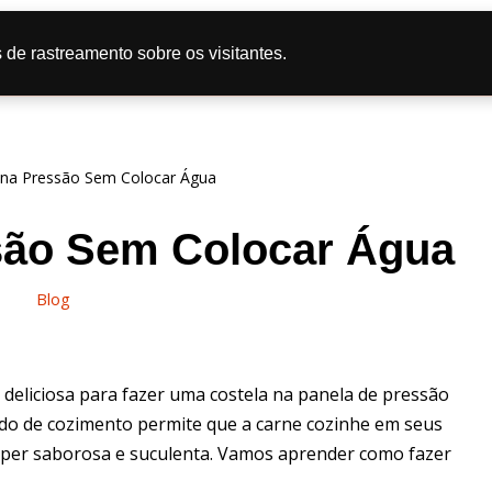
tas
Doce
Salgado
Bolo
Caipira
Dicas de Culi
 de rastreamento sobre os visitantes.
líticas de Privacidade
 na Pressão Sem Colocar Água
são Sem Colocar Água
Blog
 deliciosa para fazer uma costela na panela de pressão
odo de cozimento permite que a carne cozinhe em seus
uper saborosa e suculenta. Vamos aprender como fazer