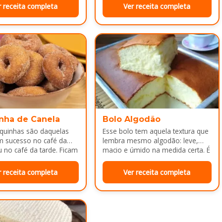
a depois do almoço.
r receita completa
Ver receita completa
nha de Canela
Bolo Algodão
squinhas são daquelas
Esse bolo tem aquela textura que
m sucesso no café da
lembra mesmo algodão: leve,
no café da tarde. Ficam
macio e úmido na medida certa. É
adinhas por…
ótimo pra servir…
r receita completa
Ver receita completa