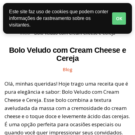
Este site faz uso de cookies que podem conter
Pular
OK
informações de rastreamento sobre os
para
visitantes.
o
Início
-
Bolo Veludo com Cream Cheese e Cereja
conteúdo
Bolo Veludo com Cream Cheese e
Cereja
Blog
Olá, minhas queridas! Hoje trago uma receita que é
pura elegância e sabor: Bolo Veludo com Cream
Cheese e Cereja. Esse bolo combina a textura
aveludada da massa com a cremosidade do cream
cheese e o toque doce e levemente ácido das cerejas.
É uma opção perfeita para ocasiões especiais ou
quando você quer impressionar seus convidados.