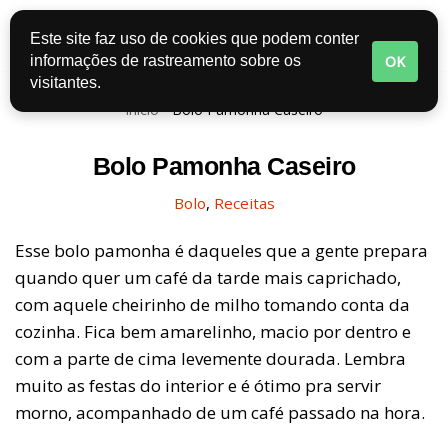
Este site faz uso de cookies que podem conter
Pular
OK
informações de rastreamento sobre os
para
visitantes.
o
Início
-
Bolo Pamonha Caseiro
conteúdo
Bolo Pamonha Caseiro
Bolo
,
Receitas
Esse bolo pamonha é daqueles que a gente prepara
quando quer um café da tarde mais caprichado,
com aquele cheirinho de milho tomando conta da
cozinha. Fica bem amarelinho, macio por dentro e
com a parte de cima levemente dourada. Lembra
muito as festas do interior e é ótimo pra servir
morno, acompanhado de um café passado na hora.