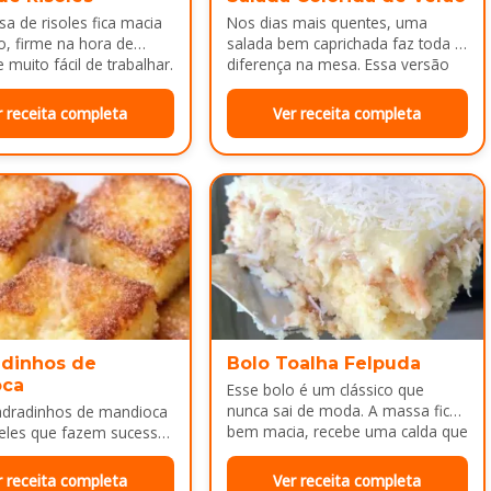
a de risoles fica macia
Nos dias mais quentes, uma
o, firme na hora de
salada bem caprichada faz toda a
 muito fácil de trabalhar.
diferença na mesa. Essa versão
colorida reúne legumes cozidos…
r receita completa
Ver receita completa
dinhos de
Bolo Toalha Felpuda
oca
Esse bolo é um clássico que
nunca sai de moda. A massa fica
adradinhos de mandioca
bem macia, recebe uma calda que
eles que fazem sucesso
deixa…
da tarde ou como
a depois do almoço.
r receita completa
Ver receita completa