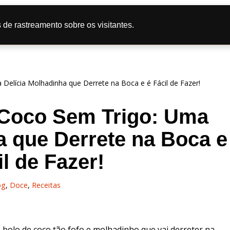
tas
Doce
Salgado
Bolo
Caipira
Dicas de Culi
 de rastreamento sobre os visitantes.
líticas de Privacidade
elícia Molhadinha que Derrete na Boca e é Fácil de Fazer!
Coco Sem Trigo: Uma
a que Derrete na Boca e
il de Fazer!
og
,
Doce
,
Receitas
 bolo de coco tão fofo e molhadinho que vai derreter na