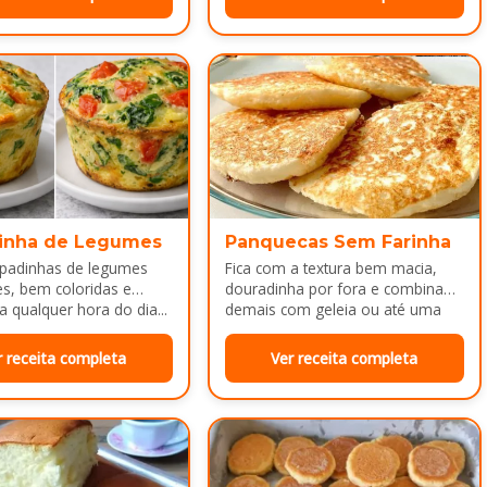
inha de Legumes
Panquecas Sem Farinha
padinhas de legumes
Fica com a textura bem macia,
es, bem coloridas e
douradinha por fora e combina
a qualquer hora do dia...
demais com geleia ou até uma
manteiguinha derretendo por
cima...
r receita completa
Ver receita completa