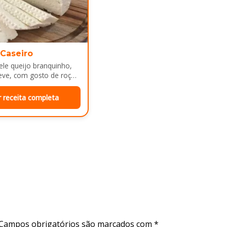
 Caseiro
le queijo branquinho,
eve, com gosto de roça
e mesa de café da manhã
r receita completa
Campos obrigatórios são marcados com
*