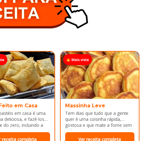
sta
Mais vista
 Feito em Casa
Massinha Leve
 pastéis em casa é uma
Tem dias que tudo que a gente
a deliciosa, e fazê-los
quer é uma coisinha rápida,
e do zero, incluindo a
gostosa e que mate a fome sem
ca melhor ainda...
dar trabalho...
r receita completa
Ver receita completa