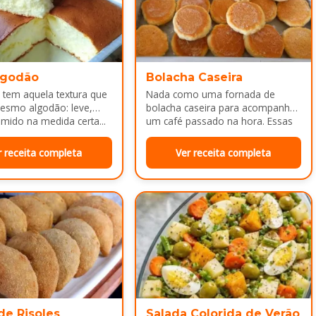
lgodão
Bolacha Caseira
 tem aquela textura que
Nada como uma fornada de
esmo algodão: leve,
bolacha caseira para acompanhar
mido na medida certa...
um café passado na hora. Essas
bolachinhas ficam levemente
douradas por…
r receita completa
Ver receita completa
de Risoles
Salada Colorida de Verão