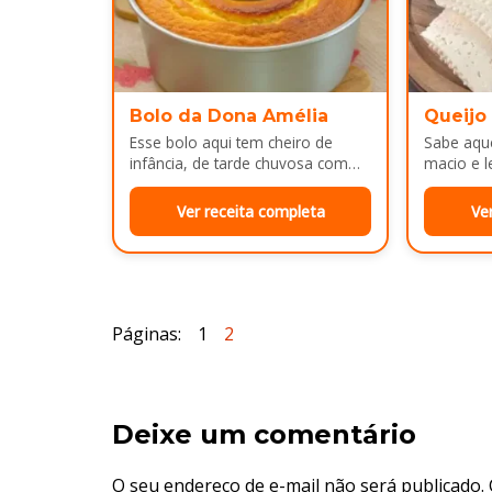
Bolo da Dona Amélia
Queijo
Esse bolo aqui tem cheiro de
Sabe aque
infância, de tarde chuvosa com
macio e l
café passado na hora e risada
e cara d
solta na cozinha!…
no…
Ver receita completa
Ve
Páginas:
1
2
Deixe um comentário
O seu endereço de e-mail não será publicado.