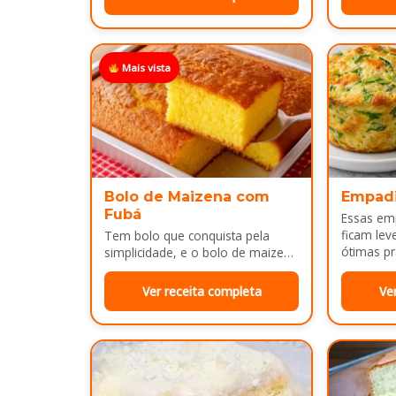
Mais vista
Bolo de Maizena com
Empad
Fubá
Essas em
ficam lev
Tem bolo que conquista pela
ótimas pr
simplicidade, e o bolo de maizena
com fubá é um ótimo exemplo..
Ver receita completa
Ve