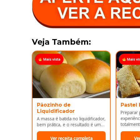
Veja Também:
Mais vista
Mais vi
Pãozinho de
Pastel
Liquidificador
Preparar
experiênci
A massa é batida no liquidificador,
totalment
bem prática, e o resultado é um
massa, fi
pão leve, macio...
Ver receita completa
Ve