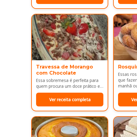
massa…
Por…
Travessa de Morango
Rosqui
com Chocolate
Essas ro
que faze
Essa sobremesa é perfeita para
manhã ou 
quem procura um doce prático e
bem dour
bonito para servir em almoços de
família, aniversários ou…
Ver receita completa
Ve