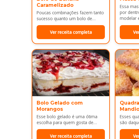
Caramelizado
Essa mass
por dentr
Poucas combinações fazem tanto
modelar e
sucesso quanto um bolo de
É uma…
banana com uma calda
douradinha por cima. Enquanto
Ver receita completa
Ve
assa, aquele cheirinho…
Bolo Gelado com
Quadra
Morangos
Mandi
Esse bolo gelado é uma ótima
Esses qu
escolha para quem gosta de
são daqu
sobremesas bem cremosas e
no café 
refrescantes. As camadas de
sobremes
Ver receita completa
Ve