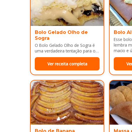
Bolo Gelado Olho de
Bolo A
Sogra
Esse bolo
lembra m
O Bolo Gelado Olho de Sogra é
macio e ú
uma verdadeira tentação para os
amantes de sobremesas
refrescantes e cheias de sabor...
Ver receita completa
Ve
Bolo de Banana
Massa 