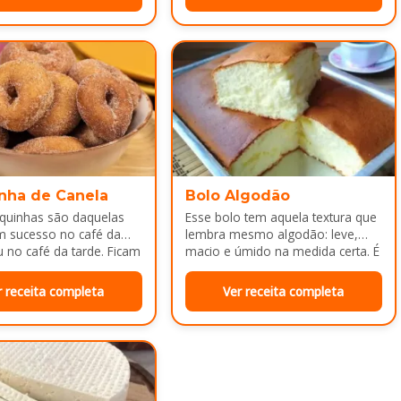
nha de Canela
Bolo Algodão
squinhas são daquelas
Esse bolo tem aquela textura que
m sucesso no café da
lembra mesmo algodão: leve,
no café da tarde. Ficam
macio e úmido na medida certa. É
adinhas por…
ótimo pra servir…
r receita completa
Ver receita completa