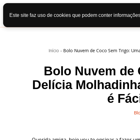
Início
Recei
Este site faz uso de cookies que podem conter informações
Pular
Contato
Po
para
o
conteúdo
Início
-
Bolo Nuvem de Coco Sem Trigo: Uma D
Bolo Nuvem de 
Delícia Molhadinh
é Fác
Bl
Querida amiga, hoje vou te ensinar a fazer um