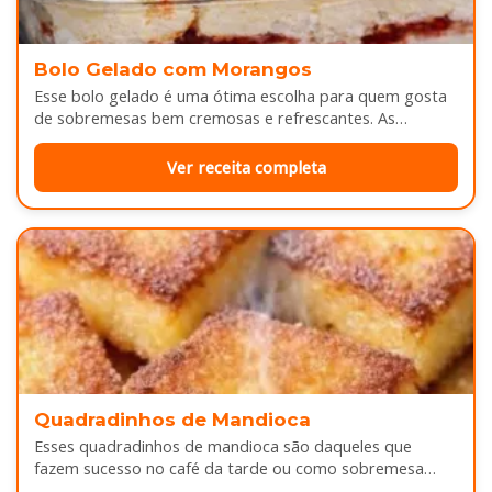
Bolo Gelado com Morangos
Esse bolo gelado é uma ótima escolha para quem gosta
de sobremesas bem cremosas e refrescantes. As
camadas de massa…
Ver receita completa
Quadradinhos de Mandioca
Esses quadradinhos de mandioca são daqueles que
fazem sucesso no café da tarde ou como sobremesa
depois do almoço. Por…