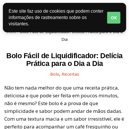
Este site faz uso de cookies que podem conter
Pular
OK
informações de rastreamento sobre os
para
visitantes.
o
Início
-
Bolo Fácil de Liquidificador: Delícia Prática para o Dia a
conteúdo
Dia
Bolo Fácil de Liquidificador: Delícia
Prática para o Dia a Dia
Bolo
,
Receitas
Não tem nada melhor do que uma receita prática,
deliciosa e que pode ser feita em poucos minutos,
não é mesmo? Este bolo é a prova de que
simplicidade e sabor podem andar de mãos dadas.
Com uma textura macia e um sabor irresistível, ele é
perfeito para acompanhar um café fresquinho ou