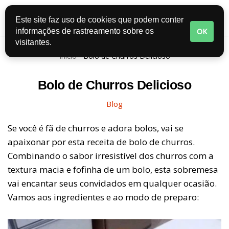
Este site faz uso de cookies que podem conter
Pular
OK
informações de rastreamento sobre os
para
visitantes.
o
Início
-
Bolo de Churros Delicioso
conteúdo
Bolo de Churros Delicioso
Blog
Se você é fã de churros e adora bolos, vai se
apaixonar por esta receita de bolo de churros.
Combinando o sabor irresistível dos churros com a
textura macia e fofinha de um bolo, esta sobremesa
vai encantar seus convidados em qualquer ocasião.
Vamos aos ingredientes e ao modo de preparo: