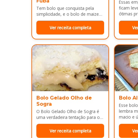
Fubá
Essas em
ficam lev
Tem bolo que conquista pela
ótimas pr
simplicidade, e o bolo de maizena
com fubá é um ótimo exemplo..
Ver receita completa
Ve
Bolo Gelado Olho de
Bolo A
Sogra
Esse bolo
lembra m
O Bolo Gelado Olho de Sogra é
macio e ú
uma verdadeira tentação para os
amantes de sobremesas
refrescantes e cheias de sabor...
Ver receita completa
Ve