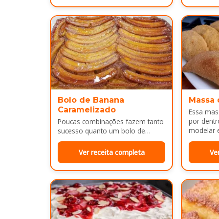
Bolo de Banana
Massa 
Caramelizado
Essa mass
por dentr
Poucas combinações fazem tanto
modelar e
sucesso quanto um bolo de
É uma…
banana com uma calda
douradinha por cima. Enquanto
Ver receita completa
Ve
assa, aquele cheirinho…