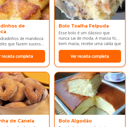
dinhos de
Bolo Toalha Felpuda
oca
Esse bolo é um clássico que
nunca sai de moda. A massa fica
adradinhos de mandioca
bem macia, recebe uma calda que
eles que fazem sucesso
deixa…
da tarde ou como
a depois do almoço.
r receita completa
Ver receita completa
nha de Canela
Bolo Algodão