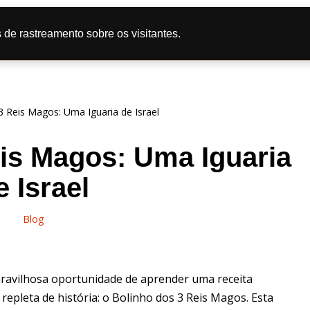
tas
Doce
Salgado
Bolo
Caipira
Dicas de Culi
 de rastreamento sobre os visitantes.
líticas de Privacidade
3 Reis Magos: Uma Iguaria de Israel
is Magos: Uma Iguaria
e Israel
Blog
maravilhosa oportunidade de aprender uma receita
repleta de história: o Bolinho dos 3 Reis Magos. Esta