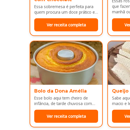
Essas ro
que faze
Essa sobremesa é perfeita para
manhã ou 
quem procura um doce prático e
bem dour
bonito para servir em almoços de
família, aniversários ou…
Ver receita completa
Ve
Bolo da Dona Amélia
Queijo
Esse bolo aqui tem cheiro de
Sabe aque
infância, de tarde chuvosa com
macio e l
café passado na hora e risada
e cara d
solta na cozinha!…
no…
Ver receita completa
Ve