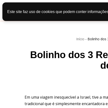
Início
Recei
Este site faz uso de cookies que podem conter informações
Pular
Contato
Po
para
o
conteúdo
Início
-
Bolinho dos 
Bolinho dos 3 Re
d
Em uma viagem inesquecível a Israel, tive a 
tradicional que é simplesmente encantadora e 