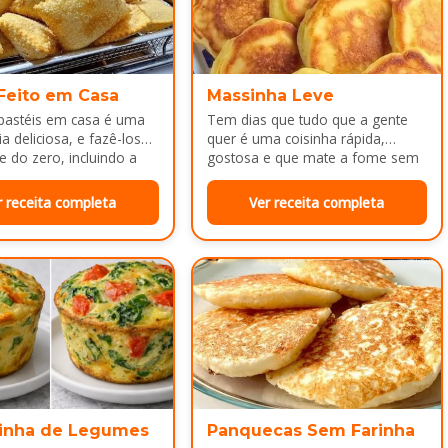
 Feito em Casa
Massinha Leve
 pastéis em casa é uma
Tem dias que tudo que a gente
a deliciosa, e fazê-los
quer é uma coisinha rápida,
e do zero, incluindo a
gostosa e que mate a fome sem
ca melhor ainda...
dar trabalho...
r receita completa
Ver receita completa
inha de Legumes
Panquecas Sem Farinha