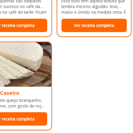
squinhas são daquelas
Esse bolo tem aquela textura que
m sucesso no café da
lembra mesmo algodão: leve,
no café da tarde. Ficam
macio e úmido na medida certa. É
adinhas por…
ótimo pra servir…
r receita completa
Ver receita completa
 Caseiro
le queijo branquinho,
eve, com gosto de roça
e mesa de café da manhã
r receita completa