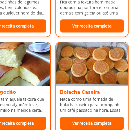
padinhas de legumes
Fica com a textura bem macia,
es, bem coloridas e
douradinha por fora e combina
a qualquer hora do dia...
demais com geleia ou até uma
manteiguinha derretendo por
cima...
r receita completa
Ver receita completa
lgodão
Bolacha Caseira
 tem aquela textura que
Nada como uma fornada de
esmo algodão: leve,
bolacha caseira para acompanhar
mido na medida certa...
um café passado na hora. Essas
bolachinhas ficam levemente
douradas por…
r receita completa
Ver receita completa