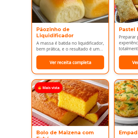
Pãozinho de
Pastel
Liquidificador
Preparar
experiênci
A massa é batida no liquidificador,
totalment
bem prática, e o resultado é um
massa, fi
pão leve, macio...
Ver receita completa
Ve
Mais vista
Bolo de Maizena com
Empad