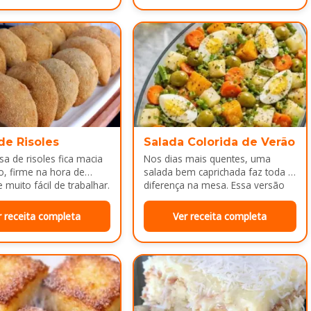
de Risoles
Salada Colorida de Verão
a de risoles fica macia
Nos dias mais quentes, uma
o, firme na hora de
salada bem caprichada faz toda a
 muito fácil de trabalhar.
diferença na mesa. Essa versão
colorida reúne legumes cozidos…
r receita completa
Ver receita completa