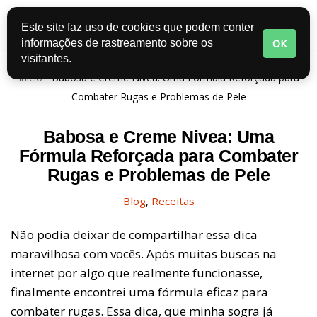
Este site faz uso de cookies que podem conter
Pular
OK
informações de rastreamento sobre os
para
visitantes.
o
Início
-
Babosa e Creme Nivea: Uma Fórmula Reforçada para
conteúdo
Combater Rugas e Problemas de Pele
Babosa e Creme Nivea: Uma
Fórmula Reforçada para Combater
Rugas e Problemas de Pele
Blog
,
Receitas
Não podia deixar de compartilhar essa dica
maravilhosa com vocês. Após muitas buscas na
internet por algo que realmente funcionasse,
finalmente encontrei uma fórmula eficaz para
combater rugas. Essa dica, que minha sogra já