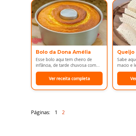
Bolo da Dona Amélia
Queijo
Esse bolo aqui tem cheiro de
Sabe aque
infância, de tarde chuvosa com
macio e l
café passado na hora e risada
e cara d
solta na cozinha!…
no…
Ver receita completa
Ve
Páginas:
1
2