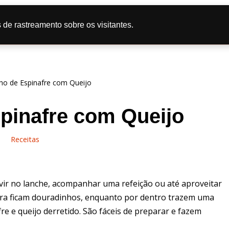
tas
Doce
Salgado
Bolo
Caipira
Dicas de Culi
 de rastreamento sobre os visitantes.
líticas de Privacidade
ho de Espinafre com Queijo
pinafre com Queijo
Receitas
vir no lanche, acompanhar uma refeição ou até aproveitar
fora ficam douradinhos, enquanto por dentro trazem uma
e e queijo derretido. São fáceis de preparar e fazem