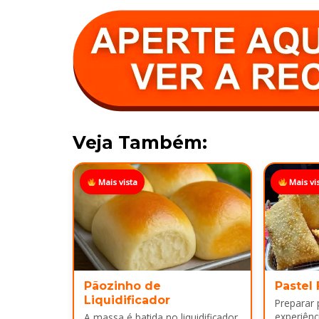
Veja Também:
Mais vista
Mais vi
Pãozinho de
Pastel
Liquidificador
Preparar
experiênci
A massa é batida no liquidificador,