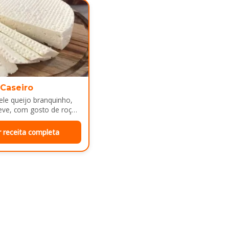
 Caseiro
le queijo branquinho,
eve, com gosto de roça
e mesa de café da manhã
r receita completa