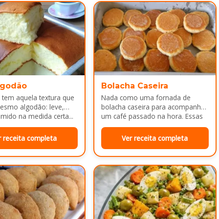
lgodão
Bolacha Caseira
 tem aquela textura que
Nada como uma fornada de
esmo algodão: leve,
bolacha caseira para acompanhar
mido na medida certa...
um café passado na hora. Essas
bolachinhas ficam levemente
douradas por…
r receita completa
Ver receita completa