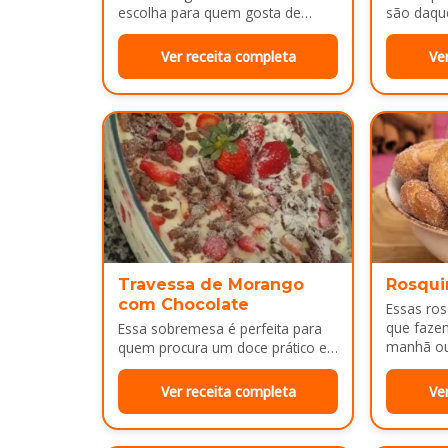
escolha para quem gosta de
são daqu
sobremesas bem cremosas e
no café 
refrescantes. As camadas de
sobremes
Ver receita completa
Ve
massa…
Por…
Travessa de Morango
Rosqui
com Chocolate
Essas ro
que faze
Essa sobremesa é perfeita para
manhã ou 
quem procura um doce prático e
bem dour
bonito para servir em almoços de
família, aniversários ou…
Ver receita completa
Ve