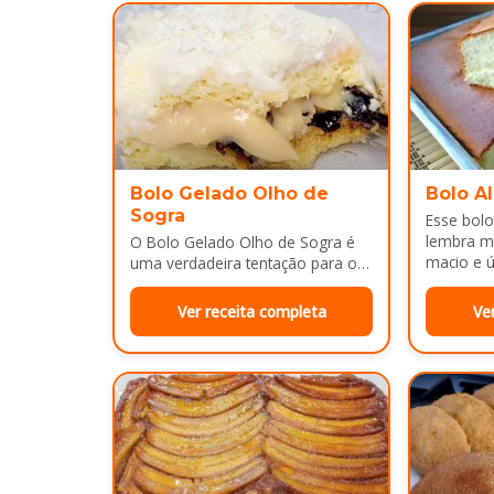
Bolo Gelado Olho de
Bolo A
Sogra
Esse bolo
lembra m
O Bolo Gelado Olho de Sogra é
macio e ú
uma verdadeira tentação para os
amantes de sobremesas
refrescantes e cheias de sabor...
Ver receita completa
Ve