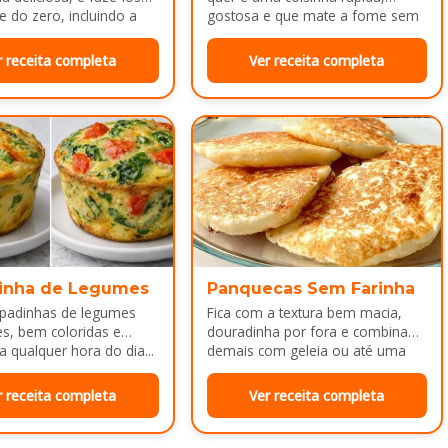
e do zero, incluindo a
gostosa e que mate a fome sem
ca melhor ainda...
dar trabalho...
r receita completa
Ver receita completa
inha de Legumes
Panquecas Sem Farinha
padinhas de legumes
Fica com a textura bem macia,
es, bem coloridas e
douradinha por fora e combina
a qualquer hora do dia...
demais com geleia ou até uma
manteiguinha derretendo por
cima...
r receita completa
Ver receita completa