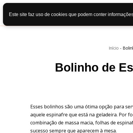
Início
Recei
Este site faz uso de cookies que podem conter informações
Pular
Contato
Po
para
o
conteúdo
Início
-
Bolin
Bolinho de Es
Esses bolinhos são uma ótima opção para ser
aquele espinafre que está na geladeira. Por 
combinação de massa macia, folhas de espinafr
sucesso sempre que aparecem à mesa.