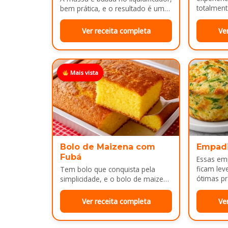
totalment
bem prática, e o resultado é um
massa, fi
pão leve, macio...
Ver receita completa
Ve
Mais vista
Bolo de Maizena com
Empad
Fubá
Essas em
ficam lev
Tem bolo que conquista pela
ótimas pr
simplicidade, e o bolo de maizena
com fubá é um ótimo exemplo..
Ver receita completa
Ve