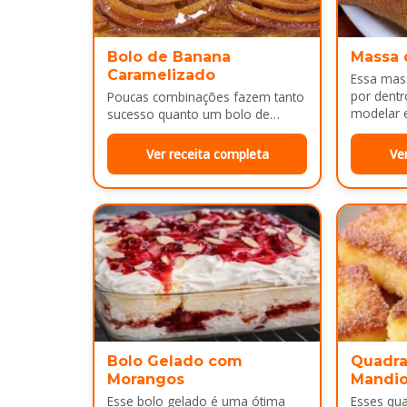
Bolo de Banana
Massa 
Caramelizado
Essa mass
por dentr
Poucas combinações fazem tanto
modelar e
sucesso quanto um bolo de
É uma…
banana com uma calda
douradinha por cima. Enquanto
Ver receita completa
Ve
assa, aquele cheirinho…
Bolo Gelado com
Quadra
Morangos
Mandi
Esse bolo gelado é uma ótima
Esses qu