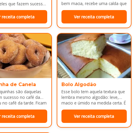
bem macia, recebe uma calda que
eles que fazem sucesso
deixa…
da tarde ou como
a depois do almoço.
r receita completa
Ver receita completa
nha de Canela
Bolo Algodão
squinhas são daquelas
Esse bolo tem aquela textura que
m sucesso no café da
lembra mesmo algodão: leve,
no café da tarde. Ficam
macio e úmido na medida certa. É
adinhas por…
ótimo pra servir…
r receita completa
Ver receita completa