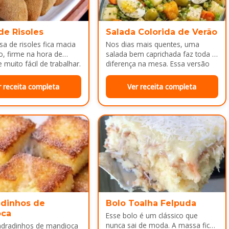
de Risoles
Salada Colorida de Verão
a de risoles fica macia
Nos dias mais quentes, uma
o, firme na hora de
salada bem caprichada faz toda a
 muito fácil de trabalhar.
diferença na mesa. Essa versão
colorida reúne legumes cozidos…
r receita completa
Ver receita completa
dinhos de
Bolo Toalha Felpuda
oca
Esse bolo é um clássico que
nunca sai de moda. A massa fica
adradinhos de mandioca