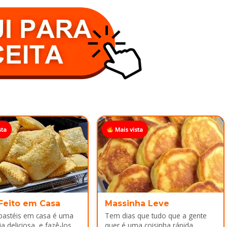
sta
Mais vista
 Feito em Casa
Massinha Leve
 pastéis em casa é uma
Tem dias que tudo que a gente
a deliciosa, e fazê-los
quer é uma coisinha rápida,