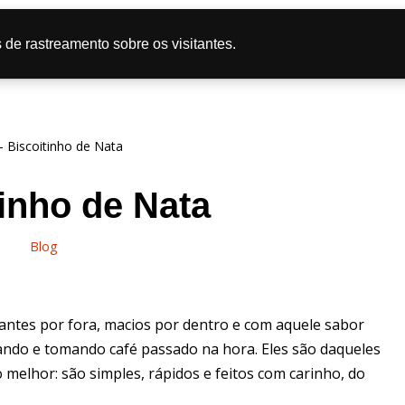
tas
Doce
Salgado
Bolo
Caipira
Dicas de Culi
 de rastreamento sobre os visitantes.
líticas de Privacidade
-
Biscoitinho de Nata
inho de Nata
Blog
cantes por fora, macios por dentro e com aquele sabor
ando e tomando café passado na hora. Eles são daqueles
melhor: são simples, rápidos e feitos com carinho, do