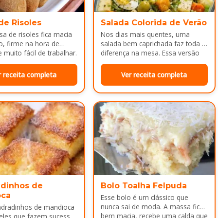
de Risoles
Salada Colorida de Verão
a de risoles fica macia
Nos dias mais quentes, uma
o, firme na hora de
salada bem caprichada faz toda a
 muito fácil de trabalhar.
diferença na mesa. Essa versão
colorida reúne legumes cozidos…
r receita completa
Ver receita completa
dinhos de
Bolo Toalha Felpuda
oca
Esse bolo é um clássico que
nunca sai de moda. A massa fica
adradinhos de mandioca
bem macia, recebe uma calda que
eles que fazem sucesso