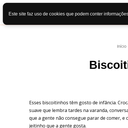
Início
Recei
Este site faz uso de cookies que podem conter informações
Pular
Contato
Po
para
o
conteúdo
Início
Biscoit
Esses biscoitinhos têm gosto de infância. Cro
suave que lembra tardes na varanda, convers
que a gente não consegue parar de comer, e o 
jeitinho que a gente gosta.