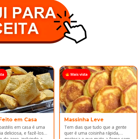
sta
Mais vista
 Feito em Casa
Massinha Leve
 pastéis em casa é uma
Tem dias que tudo que a gente
a deliciosa, e fazê-los
quer é uma coisinha rápida,
e do zero, incluindo a
gostosa e que mate a fome sem