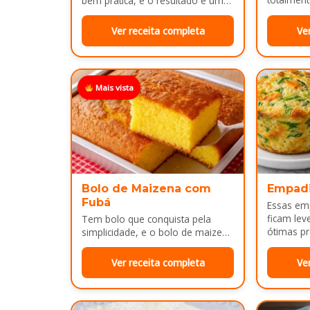
bem prática, e o resultado é um
massa, fi
pão leve, macio...
Ver receita completa
Ve
Mais vista
Bolo de Maizena com
Empad
Fubá
Essas em
ficam lev
Tem bolo que conquista pela
ótimas pr
simplicidade, e o bolo de maizena
com fubá é um ótimo exemplo..
Ver receita completa
Ve