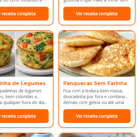
ca melhor ainda...
dar trabalho...
r receita completa
Ver receita completa
inha de Legumes
Panquecas Sem Farinha
padinhas de legumes
Fica com a textura bem macia,
es, bem coloridas e
douradinha por fora e combina
a qualquer hora do dia...
demais com geleia ou até uma
manteiguinha derretendo por
cima...
r receita completa
Ver receita completa