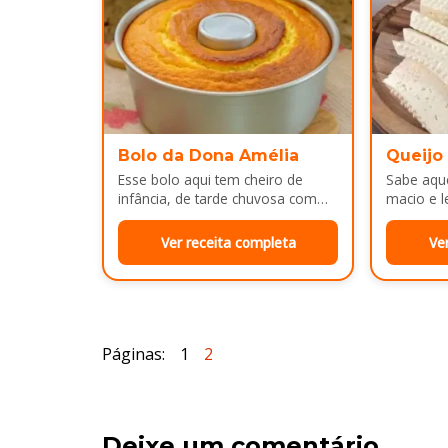
Bolo da Dona Amélia
Queijo
Esse bolo aqui tem cheiro de
Sabe aque
infância, de tarde chuvosa com
macio e l
café passado na hora e risada
e cara d
solta na cozinha!…
no…
Ver receita completa
Ve
Páginas:
1
2
Deixe um comentário