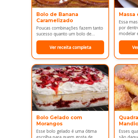
Bolo de Banana
Massa 
Caramelizado
Essa mass
por dentr
Poucas combinações fazem tanto
modelar e
sucesso quanto um bolo de
É uma…
banana com uma calda
douradinha por cima. Enquanto
Ver receita completa
Ve
assa, aquele cheirinho…
Bolo Gelado com
Quadra
Morangos
Mandi
Esse bolo gelado é uma ótima
Esses qu
escolha para quem gosta de
são daqu