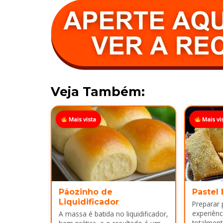
Veja Também:
Mais vista
Mais vi
Pãozinho de
Pastel
Liquidificador
Preparar
experiênci
A massa é batida no liquidificador,
totalment