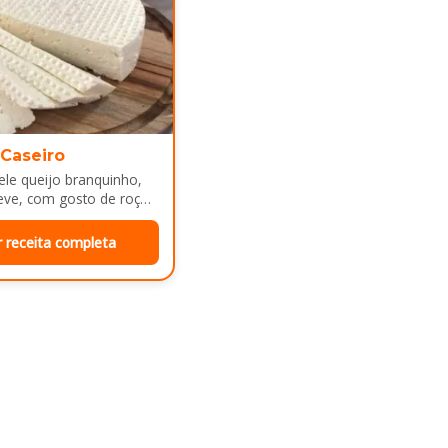
 Caseiro
le queijo branquinho,
eve, com gosto de roça
e mesa de café da manhã
r receita completa