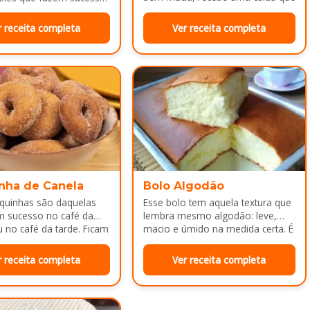
deixa…
da tarde ou como
a depois do almoço.
r receita completa
Ver receita completa
nha de Canela
Bolo Algodão
squinhas são daquelas
Esse bolo tem aquela textura que
m sucesso no café da
lembra mesmo algodão: leve,
no café da tarde. Ficam
macio e úmido na medida certa. É
adinhas por…
ótimo pra servir…
r receita completa
Ver receita completa