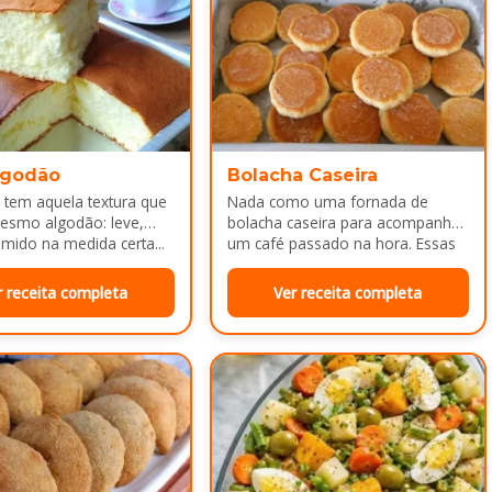
lgodão
Bolacha Caseira
 tem aquela textura que
Nada como uma fornada de
esmo algodão: leve,
bolacha caseira para acompanhar
mido na medida certa...
um café passado na hora. Essas
bolachinhas ficam levemente
douradas por…
r receita completa
Ver receita completa