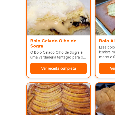
Bolo Gelado Olho de
Bolo A
Sogra
Esse bolo
lembra m
O Bolo Gelado Olho de Sogra é
macio e ú
uma verdadeira tentação para os
amantes de sobremesas
refrescantes e cheias de sabor...
Ver receita completa
Ve