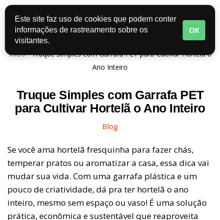
Este site faz uso de cookies que podem conter
Pular
OK
informações de rastreamento sobre os
para
visitantes.
o
Início
-
Truque Simples com Garrafa PET para Cultivar Hortelã o
conteúdo
Ano Inteiro
Truque Simples com Garrafa PET
para Cultivar Hortelã o Ano Inteiro
Blog
Se você ama hortelã fresquinha para fazer chás,
temperar pratos ou aromatizar a casa, essa dica vai
mudar sua vida. Com uma garrafa plástica e um
pouco de criatividade, dá pra ter hortelã o ano
inteiro, mesmo sem espaço ou vaso! É uma solução
prática, econômica e sustentável que reaproveita