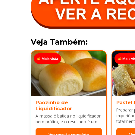
Veja Também:
Mais vista
Mais vi
Pãozinho de
Pastel
Liquidificador
Preparar
experiênci
A massa é batida no liquidificador,
totalment
bem prática, e o resultado é um
massa, fi
pão leve, macio...
Ver receita completa
Ve