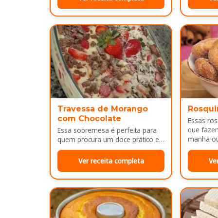
massa…
Por…
Travessa de Morango
Rosqui
com Chocolate
Essas ro
que faze
Essa sobremesa é perfeita para
manhã ou 
quem procura um doce prático e
bem dour
bonito para servir em almoços de
família, aniversários ou…
Ver receita completa
Ve