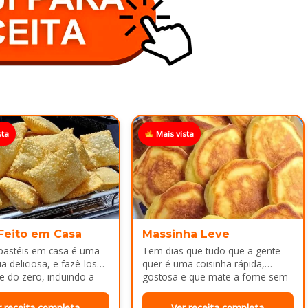
sta
Mais vista
 Feito em Casa
Massinha Leve
 pastéis em casa é uma
Tem dias que tudo que a gente
a deliciosa, e fazê-los
quer é uma coisinha rápida,
e do zero, incluindo a
gostosa e que mate a fome sem
ca melhor ainda...
dar trabalho...
r receita completa
Ver receita completa