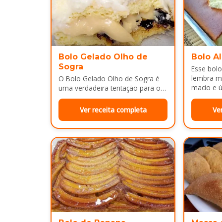
Bolo Gelado Olho de
Bolo A
Sogra
Esse bolo
lembra m
O Bolo Gelado Olho de Sogra é
macio e ú
uma verdadeira tentação para os
amantes de sobremesas
refrescantes e cheias de sabor...
Ver receita completa
Ve