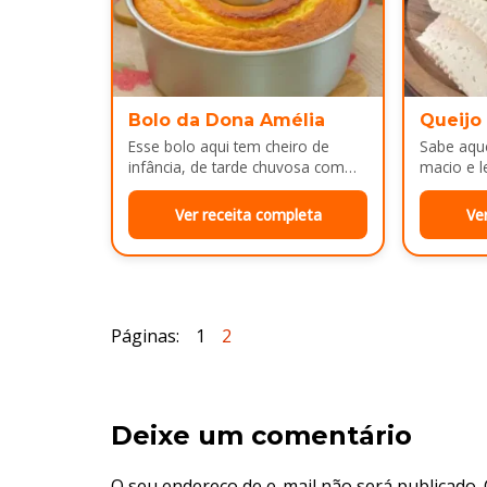
Bolo da Dona Amélia
Queijo
Esse bolo aqui tem cheiro de
Sabe aque
infância, de tarde chuvosa com
macio e l
café passado na hora e risada
e cara d
solta na cozinha!…
no…
Ver receita completa
Ve
Páginas:
1
2
Deixe um comentário
O seu endereço de e-mail não será publicado.