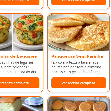
inha de Legumes
Panquecas Sem Farinha
padinhas de legumes
Fica com a textura bem macia,
es, bem coloridas e
douradinha por fora e combina
a qualquer hora do dia...
demais com geleia ou até uma
manteiguinha derretendo por
cima...
r receita completa
Ver receita completa