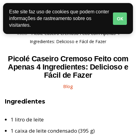
Este site faz uso de cookies que podem conter
Pular
OK
informações de rastreamento sobre os
para
visitantes.
o
Início
-
Picolé Caseiro Cremoso Feito com Apenas 4
conteúdo
Ingredientes: Delicioso e Fácil de Fazer
Picolé Caseiro Cremoso Feito com
Apenas 4 Ingredientes: Delicioso e
Fácil de Fazer
Blog
Ingredientes
1 litro de leite
1 caixa de leite condensado (395 g)