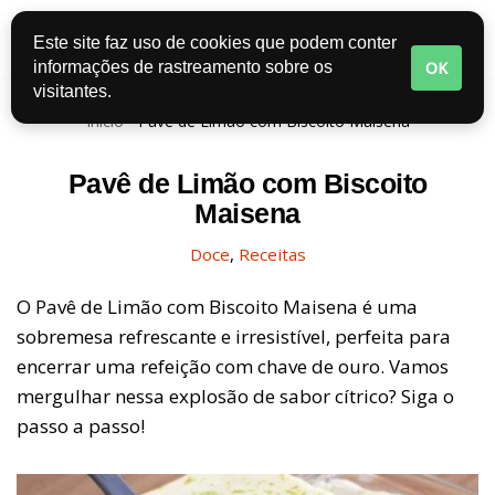
Este site faz uso de cookies que podem conter
Pular
OK
informações de rastreamento sobre os
para
visitantes.
o
Início
-
Pavê de Limão com Biscoito Maisena
conteúdo
Pavê de Limão com Biscoito
Maisena
Doce
,
Receitas
O Pavê de Limão com Biscoito Maisena é uma
sobremesa refrescante e irresistível, perfeita para
encerrar uma refeição com chave de ouro. Vamos
mergulhar nessa explosão de sabor cítrico? Siga o
passo a passo!