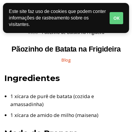
Este site faz uso de cookies que podem conter
Pular
OK
informações de rastreamento sobre os
para
visitantes.
o
Início
-
Pãozinho de Batata na Frigideira
conteúdo
Pãozinho de Batata na Frigideira
Blog
Ingredientes
1 xícara de purê de batata (cozida e
amassadinha)
1 xícara de amido de milho (maisena)