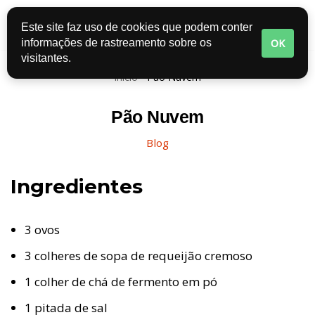
Este site faz uso de cookies que podem conter
Pular
OK
informações de rastreamento sobre os
para
visitantes.
o
Início
-
Pão Nuvem
conteúdo
Pão Nuvem
Blog
Ingredientes
3 ovos
3 colheres de sopa de requeijão cremoso
1 colher de chá de fermento em pó
1 pitada de sal