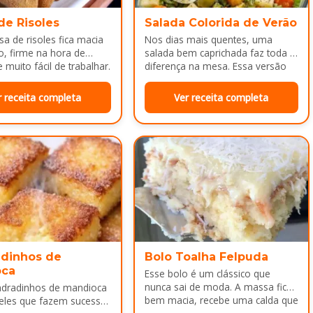
de Risoles
Salada Colorida de Verão
a de risoles fica macia
Nos dias mais quentes, uma
o, firme na hora de
salada bem caprichada faz toda a
 muito fácil de trabalhar.
diferença na mesa. Essa versão
colorida reúne legumes cozidos…
r receita completa
Ver receita completa
dinhos de
Bolo Toalha Felpuda
oca
Esse bolo é um clássico que
nunca sai de moda. A massa fica
adradinhos de mandioca
bem macia, recebe uma calda que
eles que fazem sucesso