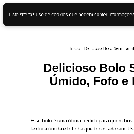
Início
Recei
Este site faz uso de cookies que podem conter informações
Pular
Contato
Po
para
o
conteúdo
Início
-
Delicioso Bolo Sem Farinh
Delicioso Bolo 
Úmido, Fofo e 
Esse bolo é uma ótima pedida para quem busc
textura úmida e fofinha que todos adoram. Usa