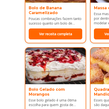
Bolo de Banana
Massa 
Caramelizado
Essa mass
por dentr
Poucas combinações fazem tanto
modelar e
sucesso quanto um bolo de
É uma…
banana com uma calda
douradinha por cima. Enquanto
Ver receita completa
Ve
assa, aquele cheirinho…
Bolo Gelado com
Quadra
Morangos
Mandi
Esse bolo gelado é uma ótima
Esses qu
escolha para quem gosta de
são daqu