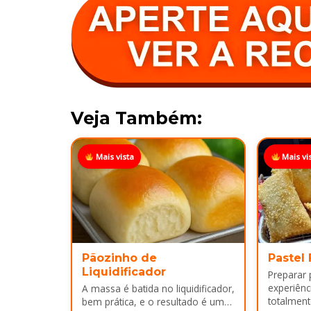
Veja Também:
Mais vista
Mais vi
Pãozinho de
Pastel
Liquidificador
Preparar
experiênci
A massa é batida no liquidificador,
totalment
bem prática, e o resultado é um