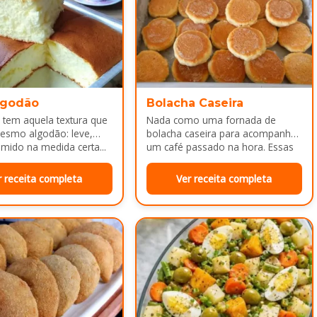
lgodão
Bolacha Caseira
 tem aquela textura que
Nada como uma fornada de
esmo algodão: leve,
bolacha caseira para acompanhar
mido na medida certa...
um café passado na hora. Essas
bolachinhas ficam levemente
douradas por…
r receita completa
Ver receita completa