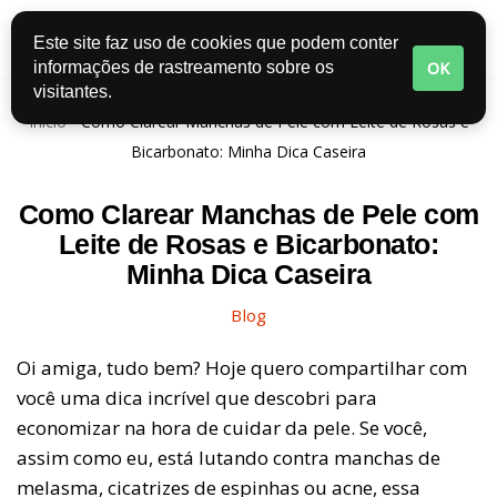
Este site faz uso de cookies que podem conter
Pular
OK
informações de rastreamento sobre os
para
visitantes.
o
Início
-
Como Clarear Manchas de Pele com Leite de Rosas e
conteúdo
Bicarbonato: Minha Dica Caseira
Como Clarear Manchas de Pele com
Leite de Rosas e Bicarbonato:
Minha Dica Caseira
Blog
Oi amiga, tudo bem? Hoje quero compartilhar com
você uma dica incrível que descobri para
economizar na hora de cuidar da pele. Se você,
assim como eu, está lutando contra manchas de
melasma, cicatrizes de espinhas ou acne, essa