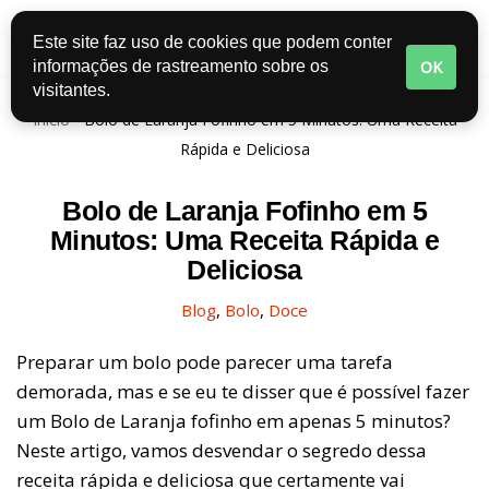
Este site faz uso de cookies que podem conter
Pular
OK
informações de rastreamento sobre os
para
visitantes.
o
Início
-
Bolo de Laranja Fofinho em 5 Minutos: Uma Receita
conteúdo
Rápida e Deliciosa
Bolo de Laranja Fofinho em 5
Minutos: Uma Receita Rápida e
Deliciosa
Blog
,
Bolo
,
Doce
Preparar um bolo pode parecer uma tarefa
demorada, mas e se eu te disser que é possível fazer
um Bolo de Laranja fofinho em apenas 5 minutos?
Neste artigo, vamos desvendar o segredo dessa
receita rápida e deliciosa que certamente vai