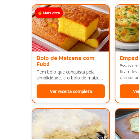
Mais vista
Bolo de Maizena com
Empad
Fubá
Essas em
ficam lev
Tem bolo que conquista pela
ótimas pr
simplicidade, e o bolo de maizena
com fubá é um ótimo exemplo..
Ver receita completa
Ve