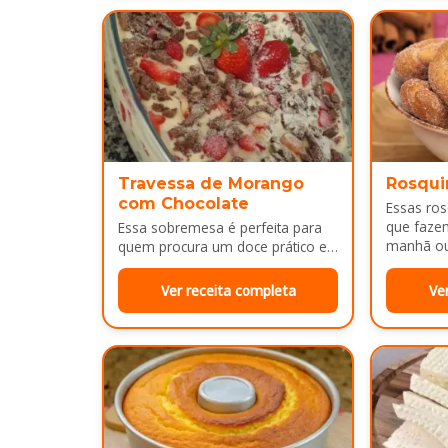
Travessa de Morango
Rosqui
com Chocolate
Essas ro
que faze
Essa sobremesa é perfeita para
manhã ou 
quem procura um doce prático e
bem dour
bonito para servir em almoços de
família, aniversários ou…
Ver receita completa
Ve