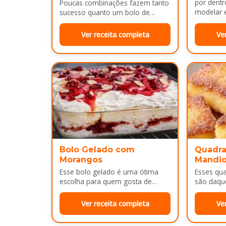
por dentr
Poucas combinações fazem tanto
modelar e
sucesso quanto um bolo de
É uma…
banana com uma calda
douradinha por cima. Enquanto
Ver receita completa
Ve
assa, aquele cheirinho…
Bolo Gelado com
Quadra
Morangos
Mandi
Esse bolo gelado é uma ótima
Esses qu
escolha para quem gosta de
são daqu
sobremesas bem cremosas e
no café 
refrescantes. As camadas de
sobremes
Ver receita completa
Ve
massa…
Por…