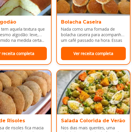
lgodão
Bolacha Caseira
 tem aquela textura que
Nada como uma fornada de
esmo algodão: leve,
bolacha caseira para acompanhar
mido na medida certa...
um café passado na hora. Essas
bolachinhas ficam levemente
douradas por…
r receita completa
Ver receita completa
de Risoles
Salada Colorida de Verão
a de risoles fica macia
Nos dias mais quentes, uma