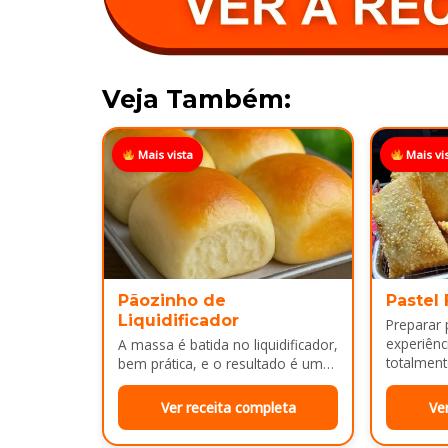
Veja Também:
Mais vista
Mais vi
Pãozinho de
Pastel
Liquidificador
Preparar
experiênci
A massa é batida no liquidificador,
totalment
bem prática, e o resultado é um
massa, fi
pão leve, macio...
Ver receita completa
Ve