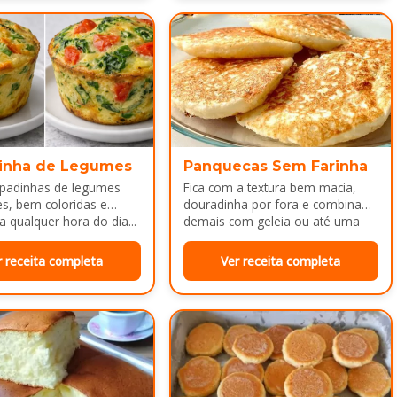
inha de Legumes
Panquecas Sem Farinha
padinhas de legumes
Fica com a textura bem macia,
es, bem coloridas e
douradinha por fora e combina
a qualquer hora do dia...
demais com geleia ou até uma
manteiguinha derretendo por
cima...
r receita completa
Ver receita completa