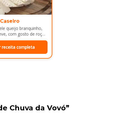
 Caseiro
le queijo branquinho,
eve, com gosto de roça
e mesa de café da manhã
r receita completa
de Chuva da Vovó”