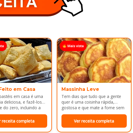
sta
Mais vista
 Feito em Casa
Massinha Leve
 pastéis em casa é uma
Tem dias que tudo que a gente
a deliciosa, e fazê-los
quer é uma coisinha rápida,
e do zero, incluindo a
gostosa e que mate a fome sem
ca melhor ainda...
dar trabalho...
r receita completa
Ver receita completa