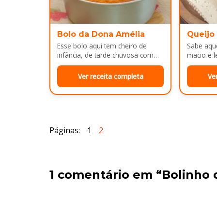
Bolo da Dona Amélia
Queijo
Esse bolo aqui tem cheiro de
Sabe aque
infância, de tarde chuvosa com
macio e l
café passado na hora e risada
e cara d
solta na cozinha!…
no…
Ver receita completa
Ve
Páginas:
1
2
1 comentário em “Bolinho 