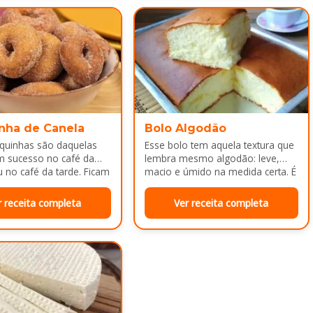
nha de Canela
Bolo Algodão
squinhas são daquelas
Esse bolo tem aquela textura que
m sucesso no café da
lembra mesmo algodão: leve,
no café da tarde. Ficam
macio e úmido na medida certa. É
adinhas por…
ótimo pra servir…
r receita completa
Ver receita completa