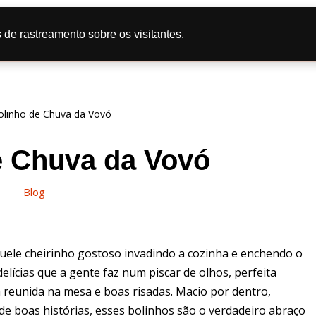
tas
Doce
Salgado
Bolo
Caipira
Dicas de Culi
 de rastreamento sobre os visitantes.
líticas de Privacidade
olinho de Chuva da Vovó
e Chuva da Vovó
Blog
aquele cheirinho gostoso invadindo a cozinha e enchendo o
lícias que a gente faz num piscar de olhos, perfeita
a reunida na mesa e boas risadas. Macio por dentro,
 boas histórias, esses bolinhos são o verdadeiro abraço