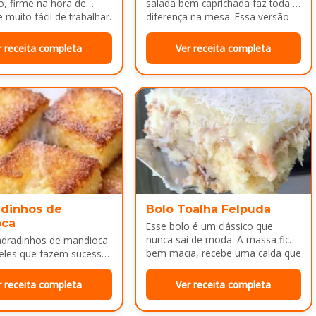
o, firme na hora de
salada bem caprichada faz toda a
 muito fácil de trabalhar.
diferença na mesa. Essa versão
colorida reúne legumes cozidos…
r receita completa
Ver receita completa
dinhos de
Bolo Toalha Felpuda
oca
Esse bolo é um clássico que
nunca sai de moda. A massa fica
adradinhos de mandioca
bem macia, recebe uma calda que
eles que fazem sucesso
deixa…
da tarde ou como
a depois do almoço.
r receita completa
Ver receita completa