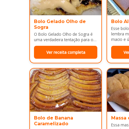
Bolo Gelado Olho de
Bolo A
Sogra
Esse bolo
lembra m
O Bolo Gelado Olho de Sogra é
macio e ú
uma verdadeira tentação para os
amantes de sobremesas
refrescantes e cheias de sabor...
Ver receita completa
Ve
Bolo de Banana
Massa 
Caramelizado
Essa mass