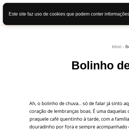
Início
Recei
Este site faz uso de cookies que podem conter informações
Pular
Contato
Po
para
o
conteúdo
Início
-
B
Bolinho d
Ah, o bolinho de chuva… só de falar já sinto 
coração de lembranças boas. É uma daquelas de
praquele café quentinho à tarde, com a famíli
douradinho por fora e sempre acompanhado de