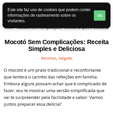
Este site faz uso de cookies que podem conter
Pular
OK
informações de rastreamento sobre os
para
visitantes.
o
Início
-
Mocotó Sem Complicações: Receita Simples e Deliciosa
conteúdo
Mocotó Sem Complicações: Receita
Simples e Deliciosa
Receitas
,
Salgado
O mocotó é um prato tradicional e reconfortante
que lembra o carinho das refeições em família.
Embora alguns possam achar que é complicado de
fazer, vou te mostrar uma versão simplificada que
vai te surpreender pela facilidade e sabor. Vamos
juntos preparar essa delícia?