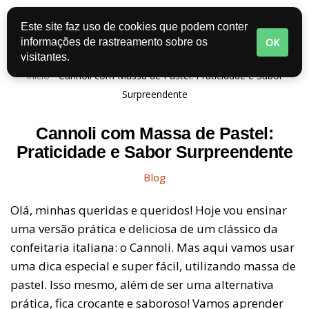
Este site faz uso de cookies que podem conter
Pular
OK
informações de rastreamento sobre os
para
visitantes.
o
Início
-
Cannoli com Massa de Pastel: Praticidade e Sabor
conteúdo
Surpreendente
Cannoli com Massa de Pastel:
Praticidade e Sabor Surpreendente
Blog
Olá, minhas queridas e queridos! Hoje vou ensinar
uma versão prática e deliciosa de um clássico da
confeitaria italiana: o Cannoli. Mas aqui vamos usar
uma dica especial e super fácil, utilizando massa de
pastel. Isso mesmo, além de ser uma alternativa
prática, fica crocante e saboroso! Vamos aprender