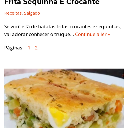
Frita Sequinha E Crocante
Receitas
,
Salgado
Se você é fã de batatas fritas crocantes e sequinhas,
vai adorar conhecer o truque…
Continue a ler »
Páginas:
1
2