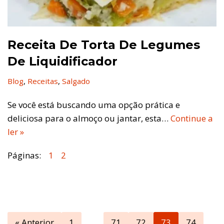
Receita De Torta De Legumes
De Liquidificador
Blog
,
Receitas
,
Salgado
Se você está buscando uma opção prática e
deliciosa para o almoço ou jantar, esta…
Continue a
ler »
Páginas:
1
2
« Anterior
1
…
71
72
73
74